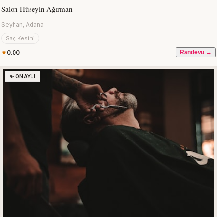
Salon Hüseyin Ağırman
Seyhan, Adana
Saç Kesimi
0.00
Randevu →
✨ ONAYLI