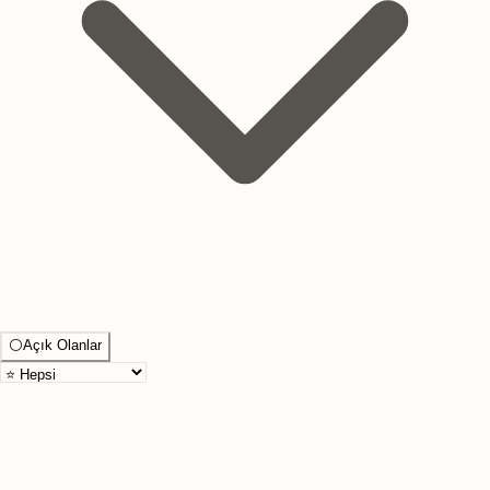
⚪
Açık Olanlar