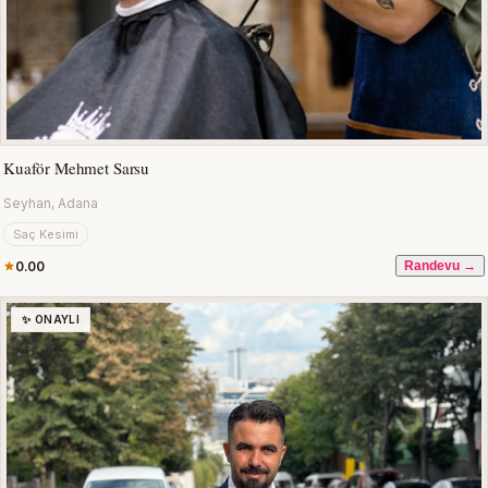
Kuaför Mehmet Sarsu
Seyhan, Adana
Saç Kesimi
0.00
Randevu →
✨ ONAYLI