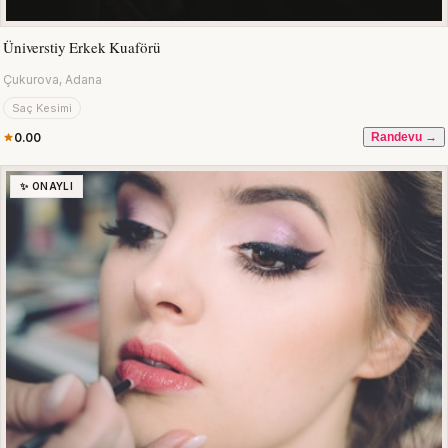
Üniverstiy Erkek Kuaförü
Çukurova, Adana
Saç Kesimi
0.00
Randevu →
✨ ONAYLI