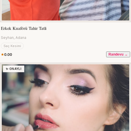
Erkek Kuaförü Tahir Tatli
Seyhan, Adana
Saç Kesimi
0.00
Randevu →
✨ ONAYLI