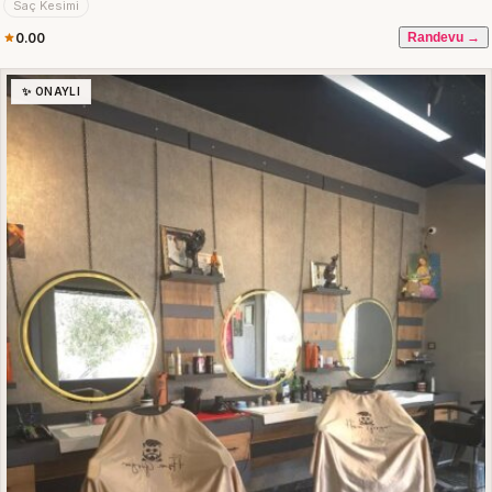
Saç Kesimi
0.00
Randevu →
✨ ONAYLI