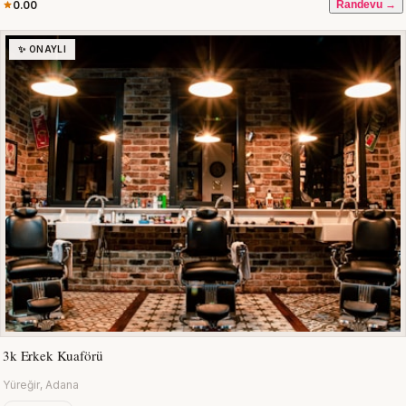
0.00
Randevu →
✨ ONAYLI
3k Erkek Kuaförü
Yüreğir, Adana