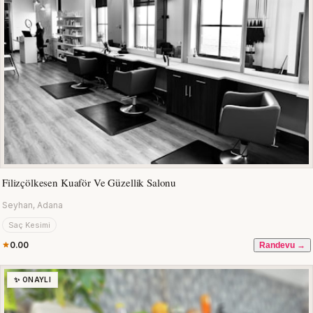
Filizçölkesen Kuaför Ve Güzellik Salonu
Seyhan, Adana
Saç Kesimi
0.00
Randevu →
✨ ONAYLI