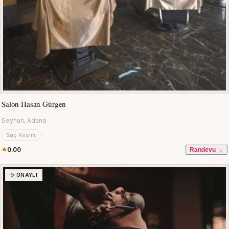
Salon Hasan Gürgen
Seyhan, Adana
Saç Kesimi
0.00
Randevu →
✨ ONAYLI