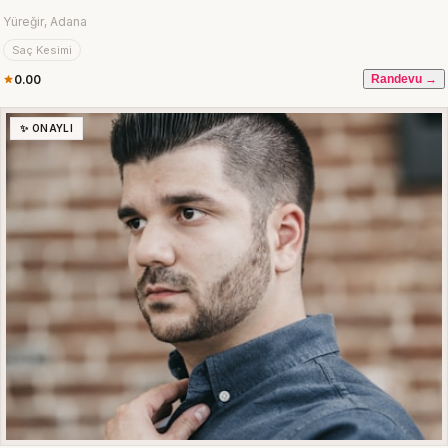
Yüreğir, Adana
Saç Kesimi
0.00
Randevu →
✨ ONAYLI