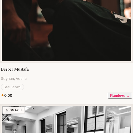
Berber Mustafa
Seyhan, Adana
Saç Kesimi
0.00
Randevu →
✨ ONAYLI