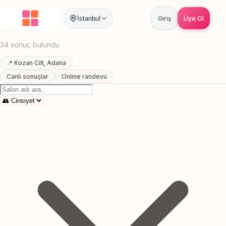
Anasayfa
/
Adana
/
Kozan Cilt
/
Yuz Bakimi
İstanbul
Giriş
Üye Ol
Kozan Cilt, Adana Yuz Bakimi
34 sonuç bulundu
📍 Kozan Cilt, Adana
Canlı sonuçlar
Online randevu