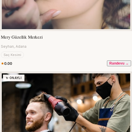
Mery Güzellik Merkezi
Seyhan, Adana
Saç Kesimi
0.00
Randevu →
✨ ONAYLI