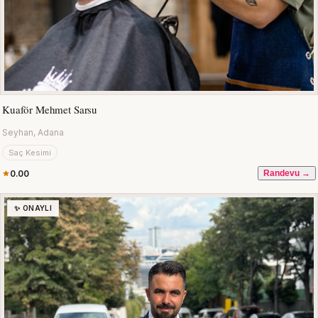
Kuaför Mehmet Sarsu
Seyhan, Adana
Saç Kesimi
0.00
Randevu →
✨ ONAYLI