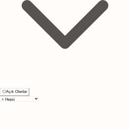
⚪
Açık Olanlar