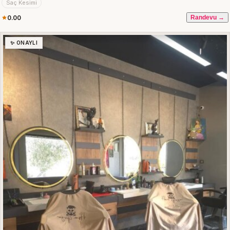
Saç Kesimi
0.00
Randevu →
✨ ONAYLI