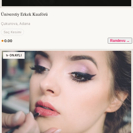
Üniverstiy Erkek Kuaförü
Çukurova, Adana
Saç Kesimi
0.00
Randevu →
✨ ONAYLI