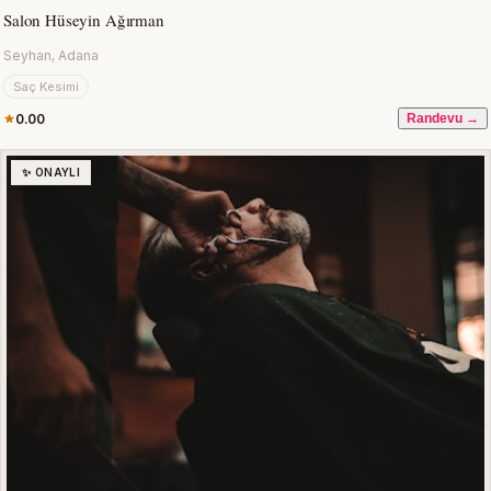
Salon Hüseyin Ağırman
Seyhan, Adana
Saç Kesimi
0.00
Randevu →
✨ ONAYLI