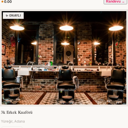
0.00
Randevu →
✨ ONAYLI
3k Erkek Kuaförü
Yüreğir, Adana