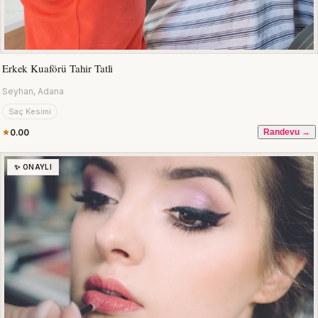
Erkek Kuaförü Tahir Tatli
Seyhan, Adana
Saç Kesimi
0.00
Randevu →
✨ ONAYLI