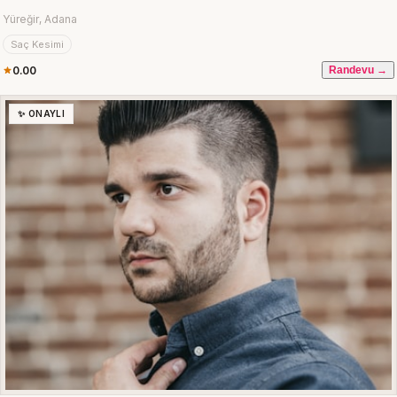
Yüreğir, Adana
Saç Kesimi
0.00
Randevu →
✨ ONAYLI