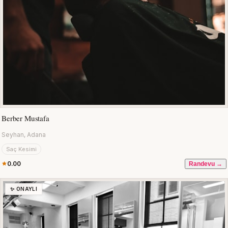
Berber Mustafa
Seyhan, Adana
Saç Kesimi
0.00
Randevu →
✨ ONAYLI