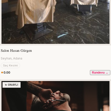
Salon Hasan Gürgen
Seyhan, Adana
Saç Kesimi
0.00
Randevu →
✨ ONAYLI