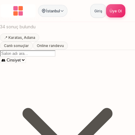
Anasayfa
/
Adana
/
Karatas
/
Sac Boyama
İstanbul
Giriş
Üye Ol
Karatas, Adana Sac Boyama
34 sonuç bulundu
📍 Karatas, Adana
Canlı sonuçlar
Online randevu