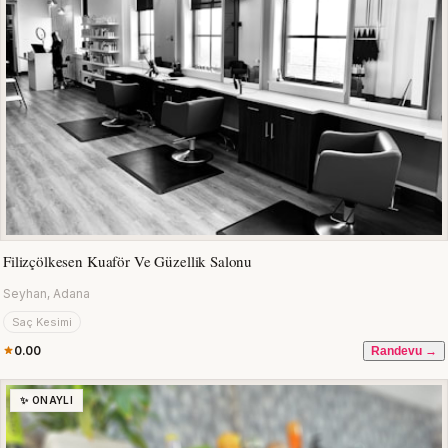
Filizçölkesen Kuaför Ve Güzellik Salonu
Seyhan, Adana
Saç Kesimi
0.00
Randevu →
✨ ONAYLI