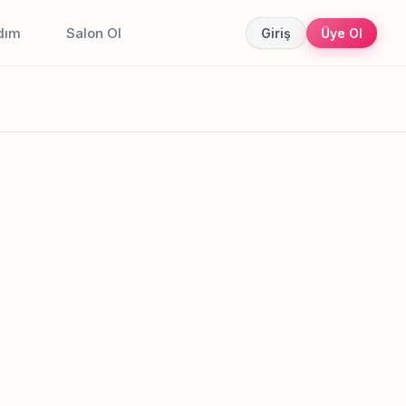
dım
Salon Ol
Giriş
Üye Ol
Canlı sonuçlar
Online randevu