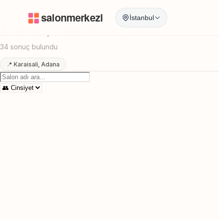
Anasayfa
/
Adana
/
Karaisali
/
Protez Tirnak
İstanbul
Karaisali, Adana Protez Tirnak
34 sonuç bulundu
📍 Karaisali, Adana