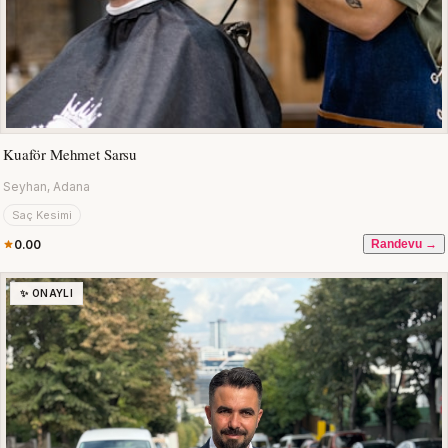
Kuaför Mehmet Sarsu
Seyhan, Adana
Saç Kesimi
0.00
Randevu →
✨ ONAYLI