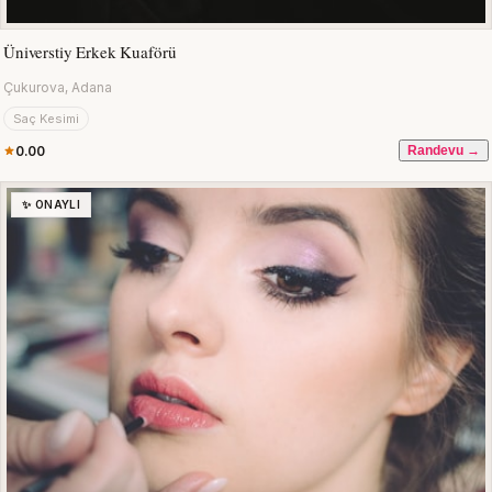
Üniverstiy Erkek Kuaförü
Çukurova, Adana
Saç Kesimi
0.00
Randevu →
✨ ONAYLI