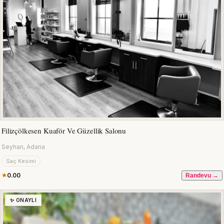
Filizçölkesen Kuaför Ve Güzellik Salonu
Seyhan, Adana
Saç Kesimi
0.00
Randevu →
✨ ONAYLI