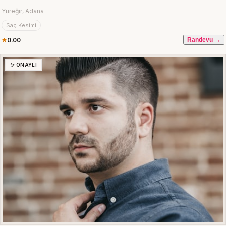
Yüreğir, Adana
Saç Kesimi
0.00
Randevu →
✨ ONAYLI