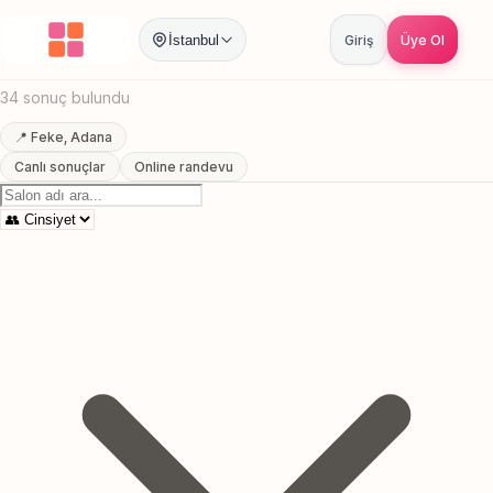
Anasayfa
/
Adana
/
Feke
/
Protez Tirnak
İstanbul
Giriş
Üye Ol
Feke, Adana Protez Tirnak
34 sonuç bulundu
📍 Feke, Adana
Canlı sonuçlar
Online randevu