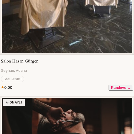
Salon Hasan Gürgen
Seyhan, Adana
Saç Kesimi
0.00
Randevu →
✨ ONAYLI