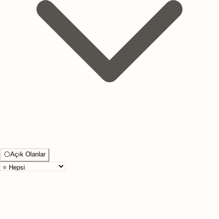
⚪
Açık Olanlar