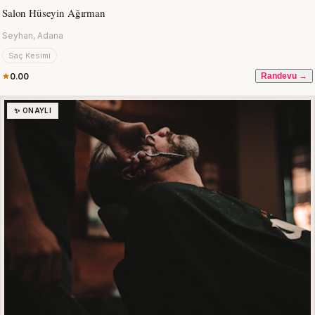
Salon Hüseyin Ağırman
Seyhan, Adana
Saç Kesimi
0.00
Randevu →
✨ ONAYLI