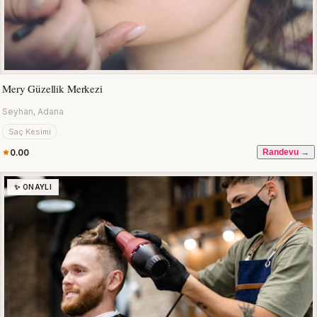
Mery Güzellik Merkezi
Seyhan, Adana
Saç Kesimi
0.00
Randevu →
✨ ONAYLI