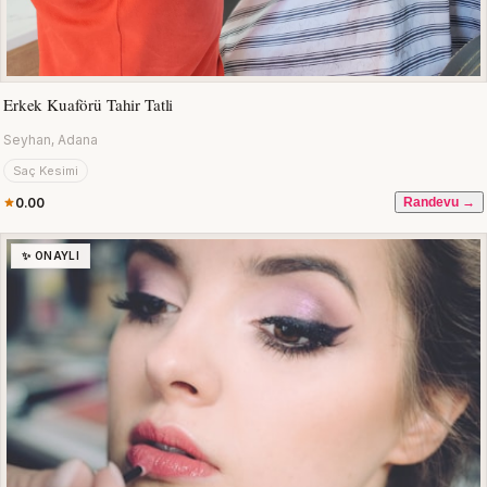
Erkek Kuaförü Tahir Tatli
Seyhan, Adana
Saç Kesimi
0.00
Randevu →
✨ ONAYLI