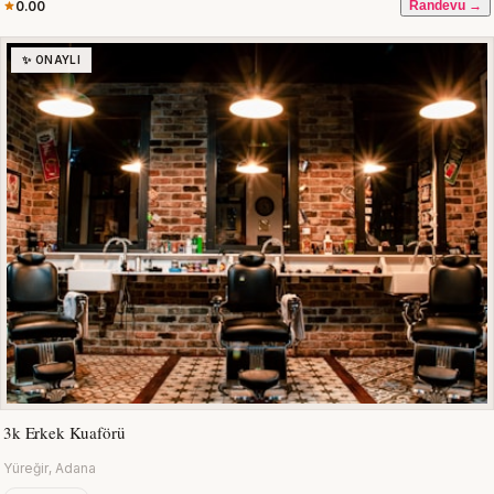
0.00
Randevu →
✨ ONAYLI
3k Erkek Kuaförü
Yüreğir, Adana