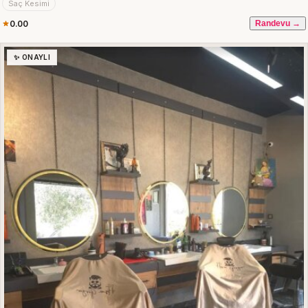
Saç Kesimi
0.00
Randevu →
✨ ONAYLI