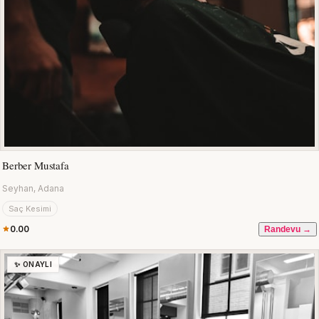
Berber Mustafa
Seyhan, Adana
Saç Kesimi
0.00
Randevu →
✨ ONAYLI