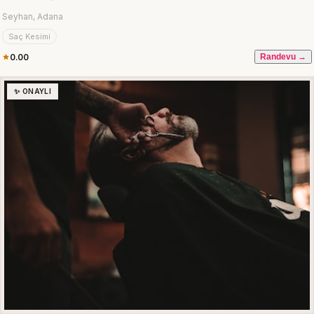
Seyhan, Adana
Saç Kesimi
0.00
Randevu →
✨ ONAYLI