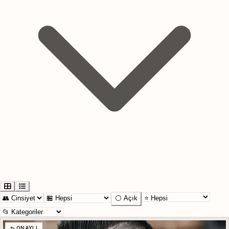
⚪ Açık
✨ ONAYLI