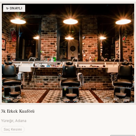
✨ ONAYLI
3k Erkek Kuaförü
Yüreğir, Adana
Saç Kesimi