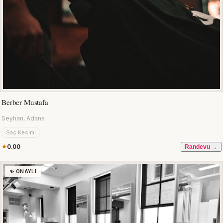
Berber Mustafa
Seyhan, Adana
Saç Kesimi
0.00
Randevu →
✨ ONAYLI