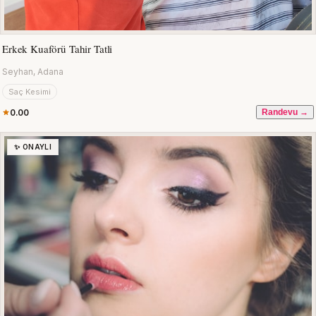
Erkek Kuaförü Tahir Tatli
Seyhan, Adana
Saç Kesimi
0.00
Randevu →
✨ ONAYLI