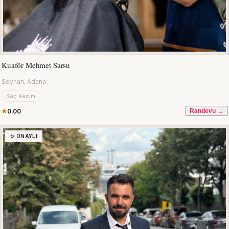
Kuaför Mehmet Sarsu
Seyhan, Adana
Saç Kesimi
0.00
Randevu →
✨ ONAYLI