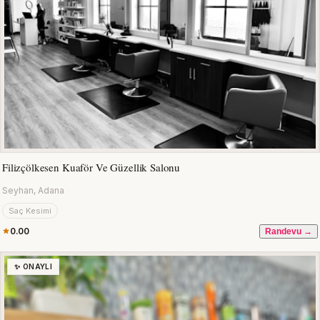
Filizçölkesen Kuaför Ve Güzellik Salonu
Seyhan, Adana
Saç Kesimi
0.00
Randevu →
✨ ONAYLI