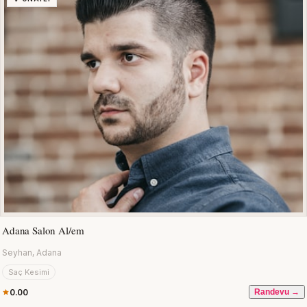
Adana Salon Al/em
Seyhan, Adana
Saç Kesimi
0.00
Randevu →