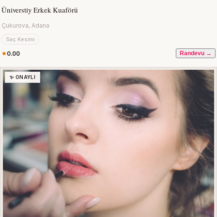
Üniverstiy Erkek Kuaförü
Çukurova, Adana
Saç Kesimi
0.00
Randevu →
✨ ONAYLI