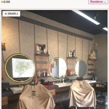
0.00
Randevu →
✨ ONAYLI