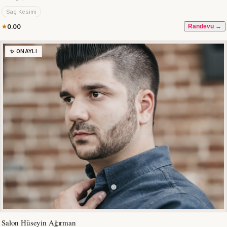
Saç Kesimi
0.00
Randevu →
✨ ONAYLI
Salon Hüseyin Ağırman