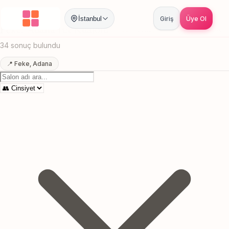
Anasayfa
/
Adana
/
Feke
/
Pet Kuaforu
İstanbul
Giriş
Üye Ol
Feke, Adana Pet Kuaforu
Canlı sonuçlar
Online randevu
34 sonuç bulundu
📍 Feke, Adana