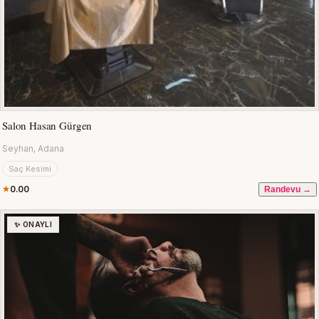
Salon Hasan Gürgen
Seyhan, Adana
Saç Kesimi
0.00
Randevu →
✨ ONAYLI