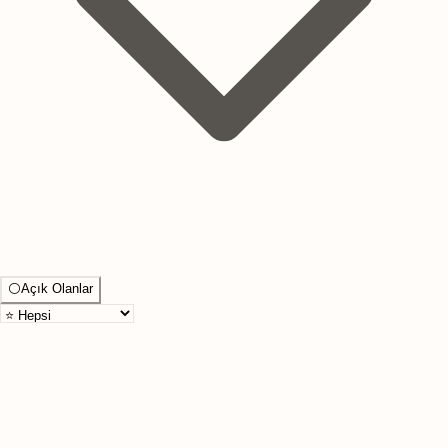
⚪
Açık Olanlar