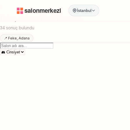
Anasayfa
/
Adana
/
Feke
/
Kedi Kuaforu
İstanbul
Feke, Adana Kedi Kuaforu
34 sonuç bulundu
📍 Feke, Adana