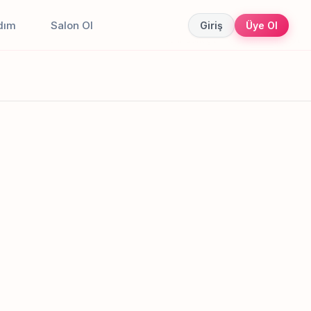
dım
Salon Ol
Giriş
Üye Ol
Canlı sonuçlar
Online randevu