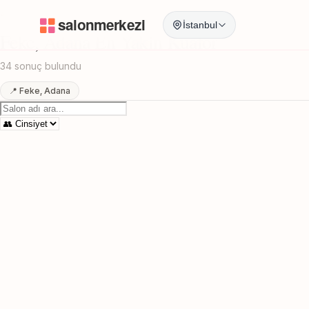
Anasayfa
/
Adana
/
Feke
/
En Yakin Kuafor
İstanbul
Feke, Adana En Yakin Kuafor
34 sonuç bulundu
📍 Feke, Adana