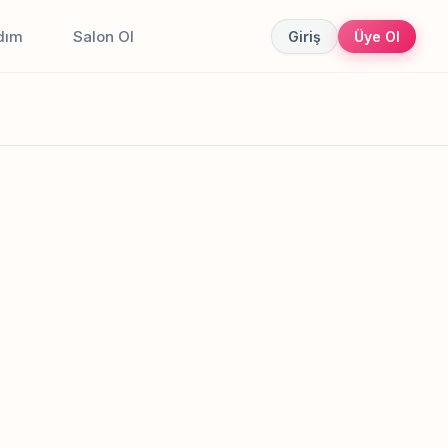
dım
Salon Ol
Giriş
Üye Ol
Canlı sonuçlar
Online randevu