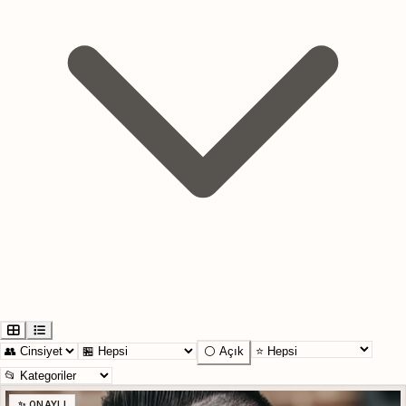
⚪ Açık
✨ ONAYLI