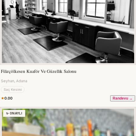
Filizçölkesen Kuaför Ve Güzellik Salonu
Seyhan, Adana
Saç Kesimi
0.00
Randevu →
✨ ONAYLI