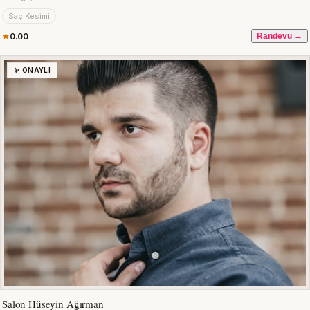
Saç Kesimi
0.00
Randevu →
✨ ONAYLI
Salon Hüseyin Ağırman