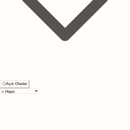
⚪
Açık Olanlar