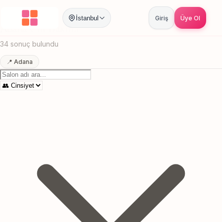
Anasayfa
/
Adana
/
Cilt Bakımı
İstanbul
Giriş
Üye Ol
Adana Cilt Bakımı
Canlı sonuçlar
Online randevu
34 sonuç bulundu
📍 Adana