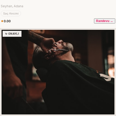
Seyhan, Adana
Saç Kesimi
0.00
Randevu →
✨ ONAYLI