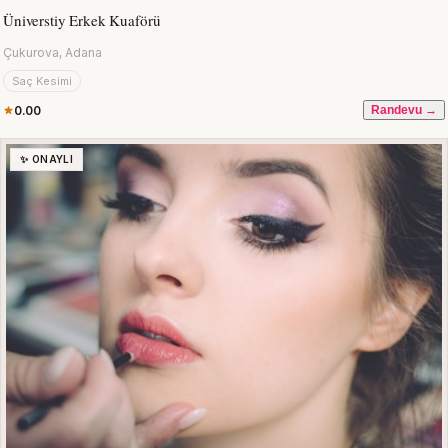
Üniverstiy Erkek Kuaförü
Çukurova, Adana
Saç Kesimi
0.00
Randevu →
✨ ONAYLI