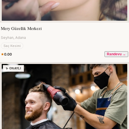
Mery Güzellik Merkezi
Seyhan, Adana
Saç Kesimi
0.00
Randevu →
✨ ONAYLI