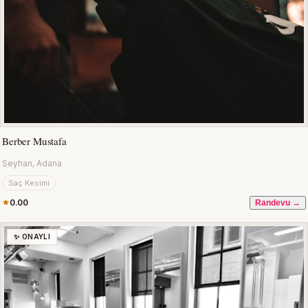
Berber Mustafa
Seyhan, Adana
Saç Kesimi
0.00
Randevu →
✨ ONAYLI