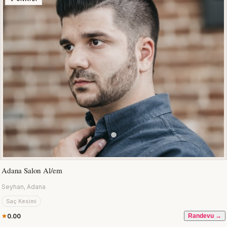
Adana Salon Al/em
Seyhan, Adana
Saç Kesimi
0.00
Randevu →