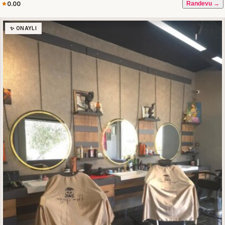
0.00
Randevu →
✨ ONAYLI