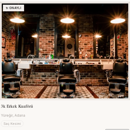
✨ ONAYLI
3k Erkek Kuaförü
Yüreğir, Adana
Saç Kesimi