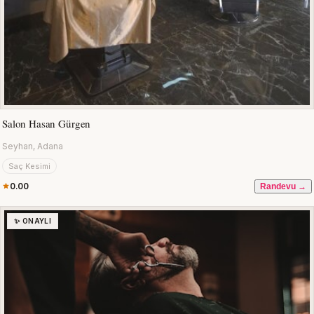
Salon Hasan Gürgen
Seyhan, Adana
Saç Kesimi
0.00
Randevu →
✨ ONAYLI