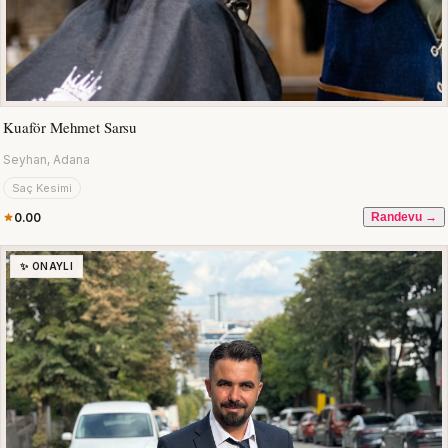
Kuaför Mehmet Sarsu
Seyhan, Adana
Saç Kesimi
0.00
Randevu →
✨ ONAYLI