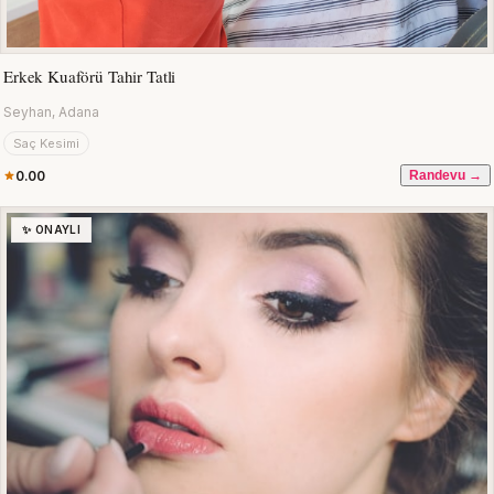
Erkek Kuaförü Tahir Tatli
Seyhan, Adana
Saç Kesimi
0.00
Randevu →
✨ ONAYLI