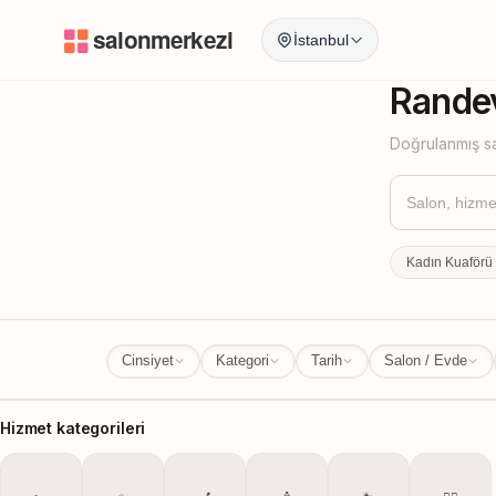
İstanbul
İstanbul
İl Değ
Randev
Doğrulanmış sa
Kadın Kuaförü
Cinsiyet
Kategori
Tarih
Salon / Evde
Hizmet kategorileri