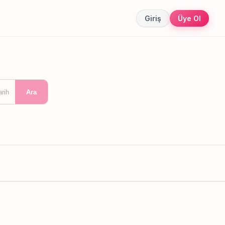
Giriş
Üye Ol
arih
Ara