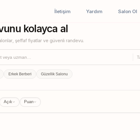
İletişim
Yardım
Salon Ol
iştir
unu kolayca al
lonlar, şeffaf fiyatlar ve güvenli randevu.
T
Erkek Berberi
Güzellik Salonu
Açık
Puan