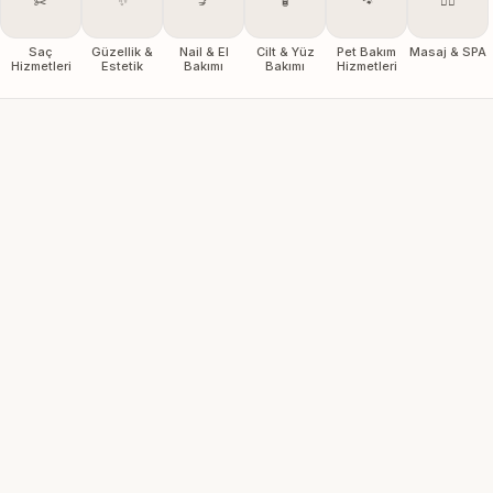
✂️
✨
💅
🧴
🐾
💆‍♀️
Saç
Güzellik &
Nail & El
Cilt & Yüz
Pet Bakım
Masaj & SPA
Hizmetleri
Estetik
Bakımı
Bakımı
Hizmetleri