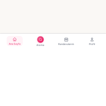
Ana Sayfa
Randevularım
Profil
Arama
Türkiye'nin güvenilir güzellik randevu platformu. Binlerce
salon, tek tıkla randevu.