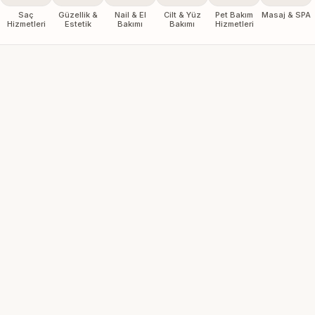
Saç
Güzellik &
Nail & El
Cilt & Yüz
Pet Bakım
Masaj & SPA
Hizmetleri
Estetik
Bakımı
Bakımı
Hizmetleri