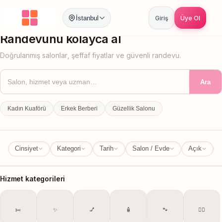
İstanbul
Giriş
Üye Ol
İstanbul
İl Değiştir
Randevunu kolayca al
Doğrulanmış salonlar, şeffaf fiyatlar ve güvenli randevu.
Ara
Kadın Kuaförü
Erkek Berberi
Güzellik Salonu
Cinsiyet
Kategori
Tarih
Salon / Evde
Açık
Hizmet kategorileri
✂️
✨
💅
🧴
🐾
💆‍♀️