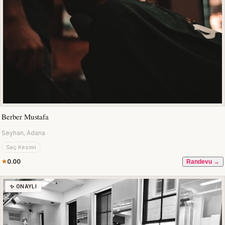
Berber Mustafa
Seyhan, Adana
Saç Kesimi
0.00
Randevu →
✨ ONAYLI