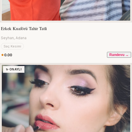
Erkek Kuaförü Tahir Tatli
Seyhan, Adana
Saç Kesimi
0.00
Randevu →
✨ ONAYLI