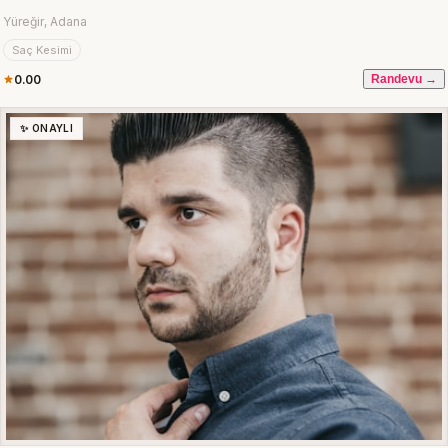
Yüreğir, Adana
Saç Kesimi
0.00
Randevu →
✨ ONAYLI