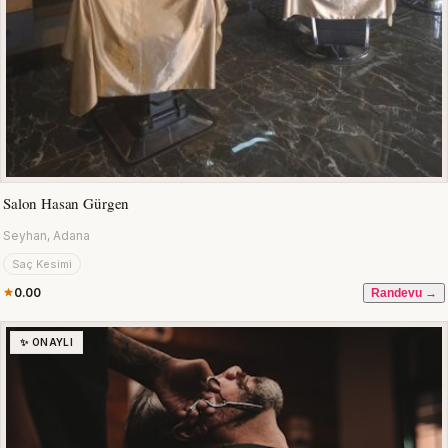
Salon Hasan Gürgen
Seyhan, Adana
Saç Kesimi
0.00
Randevu →
✨ ONAYLI