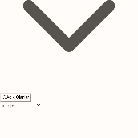
⚪
Açık Olanlar