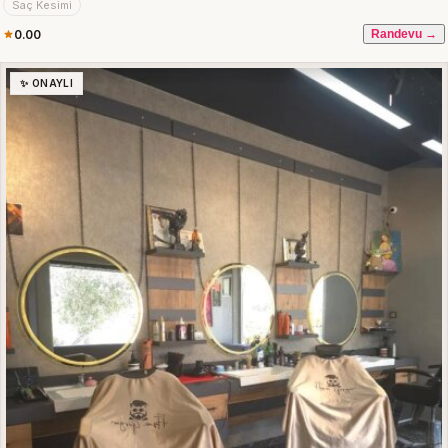
Saç Kesimi
0.00
Randevu →
✨ ONAYLI