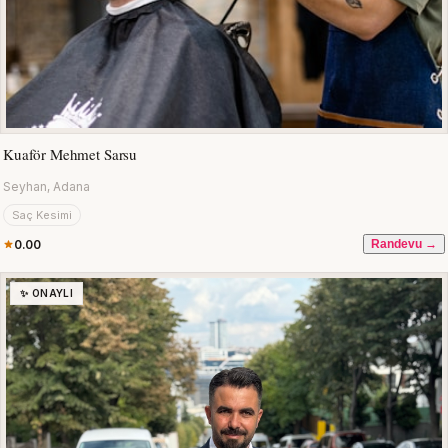
Kuaför Mehmet Sarsu
Seyhan, Adana
Saç Kesimi
0.00
Randevu →
✨ ONAYLI