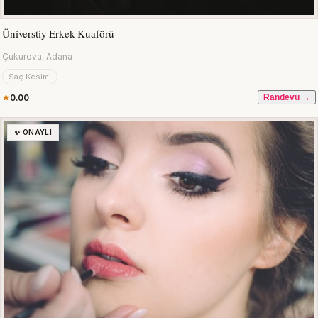
Üniverstiy Erkek Kuaförü
Çukurova, Adana
Saç Kesimi
0.00
Randevu →
✨ ONAYLI