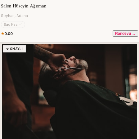
Salon Hüseyin Ağırman
Seyhan, Adana
Saç Kesimi
0.00
Randevu →
✨ ONAYLI