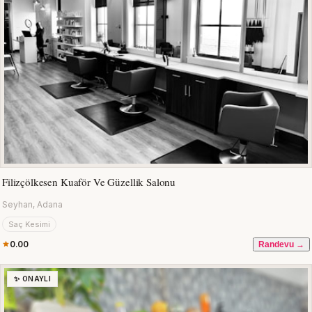
Filizçölkesen Kuaför Ve Güzellik Salonu
Seyhan, Adana
Saç Kesimi
0.00
Randevu →
✨ ONAYLI