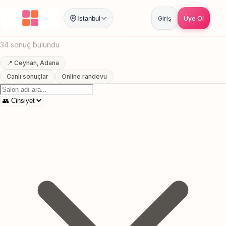
Anasayfa
/
Adana
/
Ceyhan
/
Kedi Kuaforu
İstanbul
Giriş
Üye Ol
Ceyhan, Adana Kedi Kuaforu
34 sonuç bulundu
📍 Ceyhan, Adana
Canlı sonuçlar
Online randevu