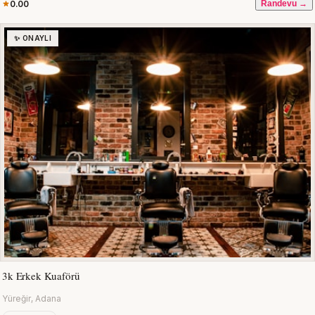
0.00
Randevu →
✨ ONAYLI
3k Erkek Kuaförü
Yüreğir, Adana