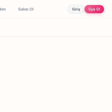
dım
Salon Ol
Giriş
Üye Ol
Canlı sonuçlar
Online randevu