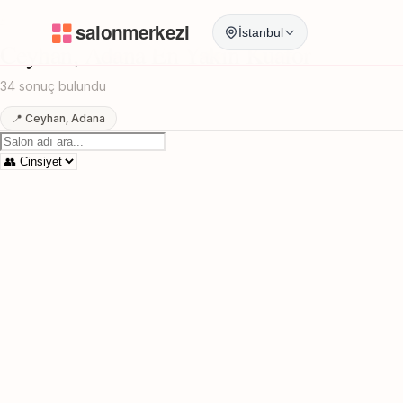
Anasayfa
/
Adana
/
Ceyhan
/
En Yakin Kuafor
İstanbul
Ceyhan, Adana En Yakin Kuafor
34 sonuç bulundu
📍 Ceyhan, Adana