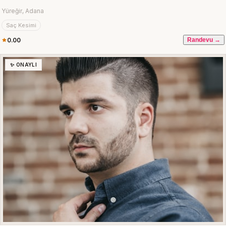
Yüreğir, Adana
Saç Kesimi
0.00
Randevu →
✨ ONAYLI