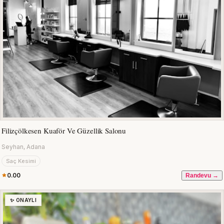
Filizçölkesen Kuaför Ve Güzellik Salonu
Seyhan, Adana
Saç Kesimi
0.00
Randevu →
✨ ONAYLI