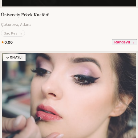
Üniverstiy Erkek Kuaförü
Çukurova, Adana
Saç Kesimi
0.00
Randevu →
✨ ONAYLI