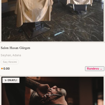
Salon Hasan Gürgen
Seyhan, Adana
Saç Kesimi
0.00
Randevu →
✨ ONAYLI