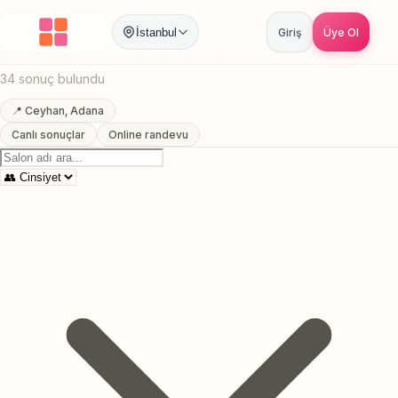
Anasayfa
/
Adana
/
Ceyhan
/
Cocuk Kuaforu
İstanbul
Giriş
Üye Ol
Ceyhan, Adana Cocuk Kuaforu
34 sonuç bulundu
📍 Ceyhan, Adana
Canlı sonuçlar
Online randevu