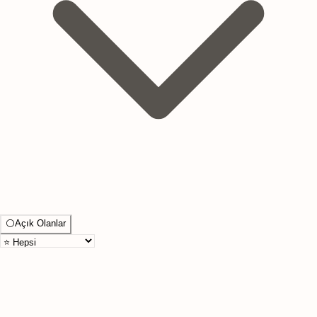
⚪
Açık Olanlar