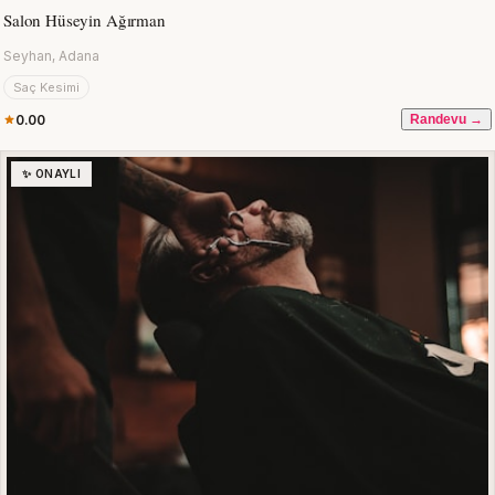
Salon Hüseyin Ağırman
Seyhan, Adana
Saç Kesimi
0.00
Randevu →
✨ ONAYLI