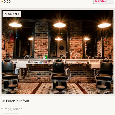
0.00
Randevu →
✨ ONAYLI
3k Erkek Kuaförü
Yüreğir, Adana