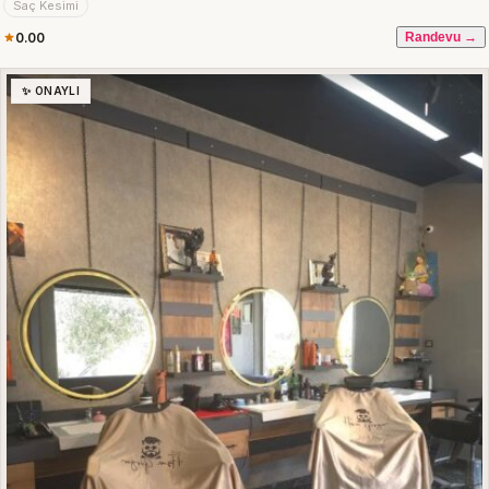
Saç Kesimi
0.00
Randevu →
✨ ONAYLI