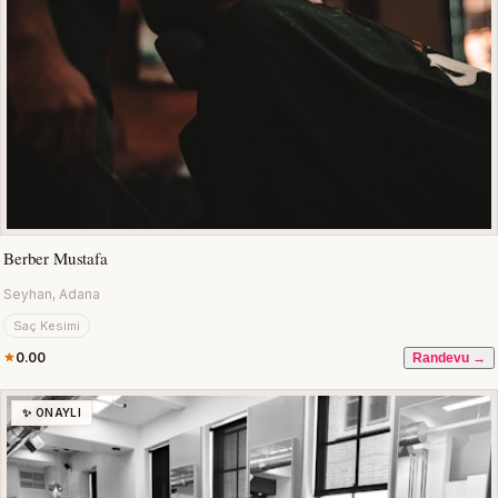
Berber Mustafa
Seyhan, Adana
Saç Kesimi
0.00
Randevu →
✨ ONAYLI