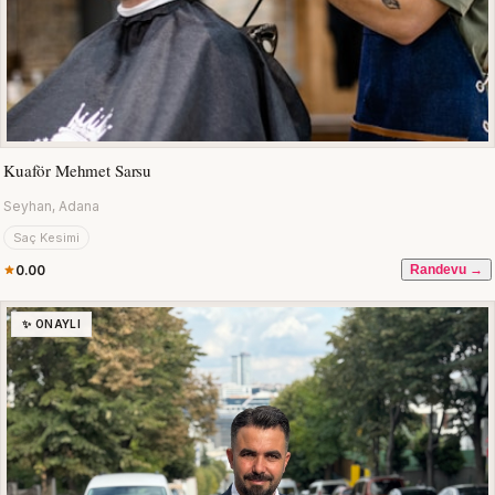
Kuaför Mehmet Sarsu
Seyhan, Adana
Saç Kesimi
0.00
Randevu →
✨ ONAYLI