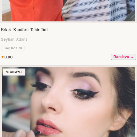
Erkek Kuaförü Tahir Tatli
Seyhan, Adana
Saç Kesimi
0.00
Randevu →
✨ ONAYLI