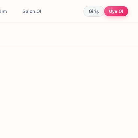
dım
Salon Ol
Giriş
Üye Ol
Canlı sonuçlar
Online randevu