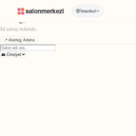
Anasayfa
/
Adana
/
Aladag
/
Pazar Acik Kuafor
İstanbul
Aladag, Adana Pazar Acik Kuafor
34 sonuç bulundu
📍 Aladag, Adana