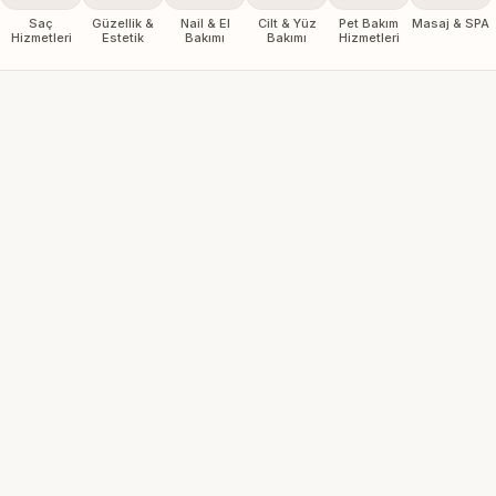
Saç
Güzellik &
Nail & El
Cilt & Yüz
Pet Bakım
Masaj & SPA
Hizmetleri
Estetik
Bakımı
Bakımı
Hizmetleri