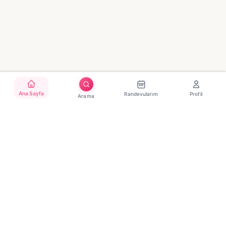
Ana Sayfa
Randevularım
Profil
Arama
Türkiye'nin güvenilir güzellik randevu platformu. Binlerce
salon, tek tıkla randevu.