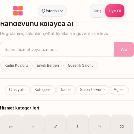
İstanbul
Giriş
Üye Ol
İstanbul
İl Değiştir
Randevunu kolayca al
Doğrulanmış salonlar, şeffaf fiyatlar ve güvenli randevu.
Ara
Kadın Kuaförü
Erkek Berberi
Güzellik Salonu
Cinsiyet
Kategori
Tarih
Salon / Evde
Açık
Hizmet kategorileri
✂️
✨
💅
🧴
🐾
💆‍♀️