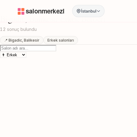
Anasayfa
/
Balikesir
/
Bigadic
/
Erkek Berberi
İstanbul
Bigadic, Balikesir Erkek Berberi
12 sonuç bulundu
📍 Bigadic, Balikesir
Erkek salonları