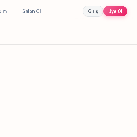
dım
Salon Ol
Giriş
Üye Ol
Canlı sonuçlar
Online randevu