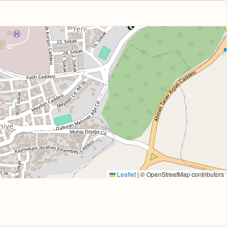
Leaflet
|
© OpenStreetMap contributors