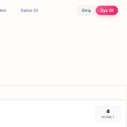
dım
Salon Ol
Giriş
Üye Ol
4
HIZMET