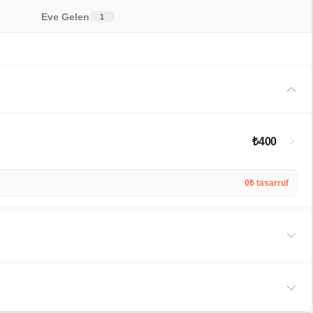
Eve Gelen
1
₺400
0₺ tasarruf