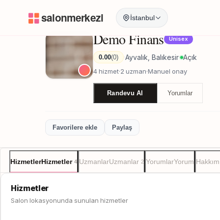
Anasayfa
/
Balıkesir
/
Demo Finans
İstanbul
Demo Finans
Unisex
Ayvalık, Balıkesir
Açık
0.00
(0)
·
·
4 hizmet
·
2 uzman
·
Manuel onay
Randevu Al
Yorumlar
Favorilere ekle
Paylaş
Hizmetler
Hizmetler
Uzmanlar
Uzmanlar
Yorumlar
Yorum
Hakkım
4
2
Hizmetler
Salon lokasyonunda sunulan hizmetler