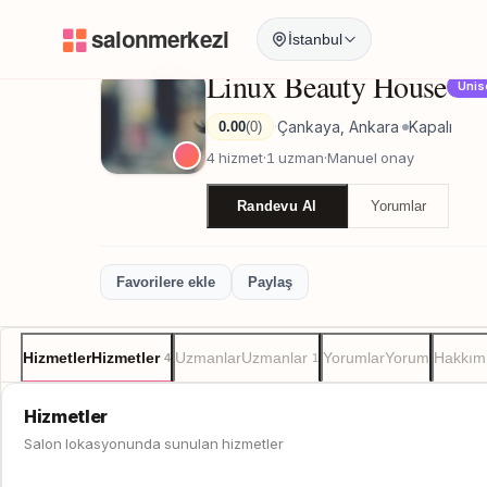
Anasayfa
/
Ankara
/
Linux Beauty House
İstanbul
Linux Beauty House
Unis
Çankaya, Ankara
Kapalı
0.00
(0)
·
·
4 hizmet
·
1 uzman
·
Manuel onay
Randevu Al
Yorumlar
Favorilere ekle
Paylaş
Hizmetler
Hizmetler
Uzmanlar
Uzmanlar
Yorumlar
Yorum
Hakkım
4
1
Hizmetler
Salon lokasyonunda sunulan hizmetler