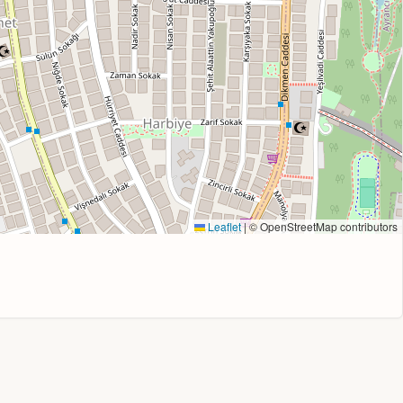
Leaflet
|
© OpenStreetMap contributors