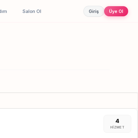
dım
Salon Ol
Giriş
Üye Ol
4
HIZMET