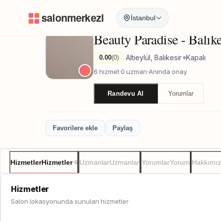
Anasayfa
/
Balıkesir
/
Beauty Paradise - Balıkesir
İstanbul
Beauty Paradise - Balıke
Altıeylül, Balıkesir
Kapalı
0.00
(0)
·
·
6 hizmet
·
0 uzman
·
Anında onay
Randevu Al
Yorumlar
Favorilere ekle
Paylaş
Hizmetler
Hizmetler
Uzmanlar
Uzmanlar
Yorumlar
Yorum
Hakkımı
6
Hizmetler
Salon lokasyonunda sunulan hizmetler