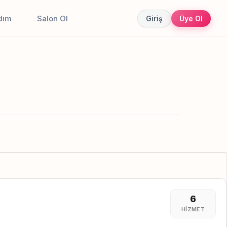
dım
Salon Ol
Giriş
Üye Ol
6
HIZMET