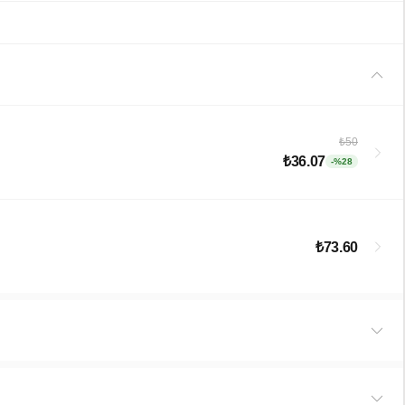
₺50
₺36.07
-%28
₺73.60