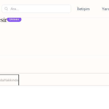
İletişim
Yar
sir
Unisex
zda
Hakkında