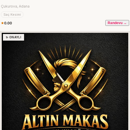
Çukurova, Adana
Saç Kesimi
0.00
Randevu →
✨ ONAYLI