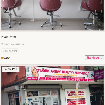
Pivot Point
Çukurova, Adana
Saç Kesimi
0.00
Randevu →
✨ ONAYLI