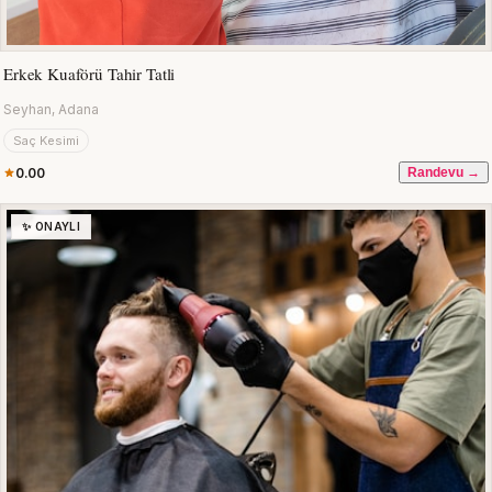
Erkek Kuaförü Tahir Tatli
Seyhan, Adana
Saç Kesimi
0.00
Randevu →
✨ ONAYLI