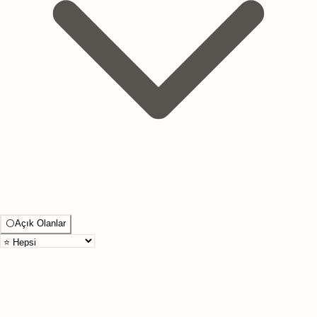
⚪
Açık Olanlar