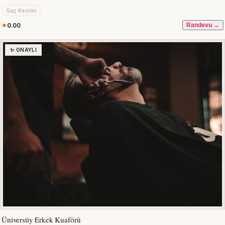
Saç Kesimi
0.00
Randevu →
✨ ONAYLI
Üniverstiy Erkek Kuaförü