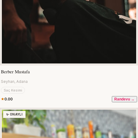
Berber Mustafa
Seyhan, Adana
Saç Kesimi
0.00
Randevu →
✨ ONAYLI