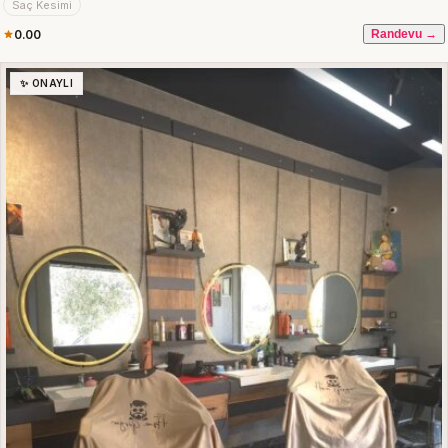
Saç Kesimi
0.00
Randevu →
✨ ONAYLI