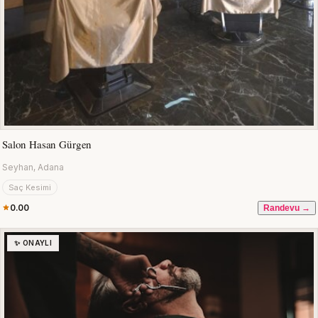
Salon Hasan Gürgen
Seyhan, Adana
Saç Kesimi
0.00
Randevu →
✨ ONAYLI