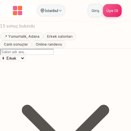
Anasayfa
/
Adana
/
Yumurtalik
/
Sakal Sekillendirme
İstanbul
Giriş
Üye Ol
Yumurtalik, Adana Sakal Sekillendirme
15 sonuç bulundu
📍 Yumurtalik, Adana
Erkek salonları
Canlı sonuçlar
Online randevu