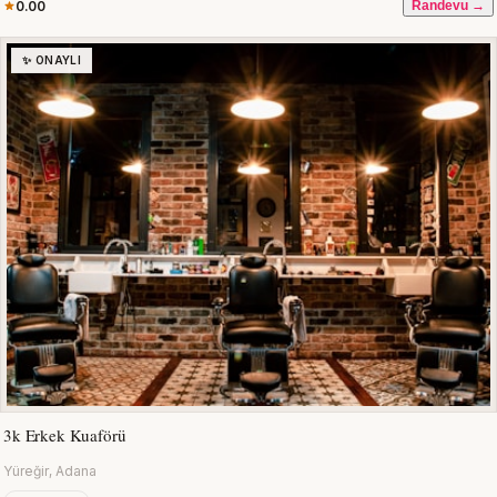
0.00
Randevu →
✨ ONAYLI
3k Erkek Kuaförü
Yüreğir, Adana