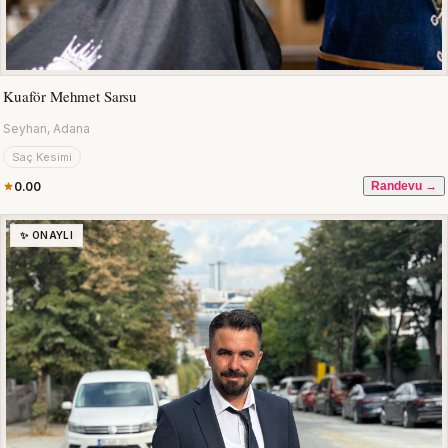
Kuaför Mehmet Sarsu
Seyhan, Adana
Saç Kesimi
0.00
Randevu →
✨ ONAYLI