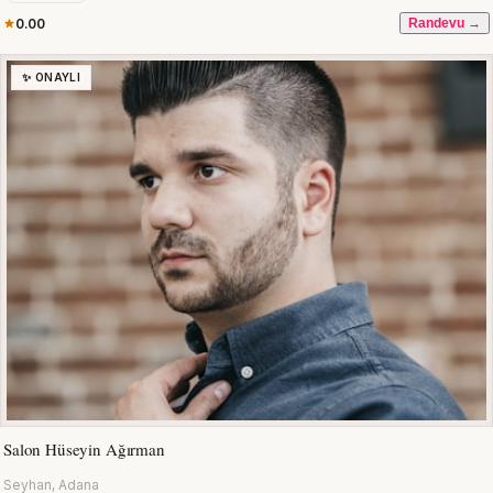
0.00
Randevu →
✨ ONAYLI
Salon Hüseyin Ağırman
Seyhan, Adana