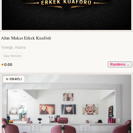
Altın Makas Erkek Kuaförü
Yüreğir, Adana
Saç Kesimi
0.00
Randevu →
✨ ONAYLI