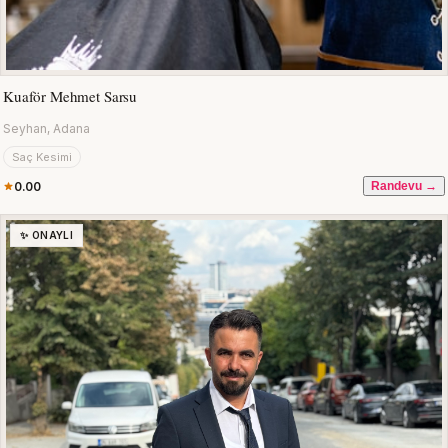
Kuaför Mehmet Sarsu
Seyhan, Adana
Saç Kesimi
0.00
Randevu →
✨ ONAYLI