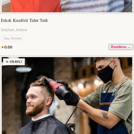
Erkek Kuaförü Tahir Tatli
Seyhan, Adana
Saç Kesimi
0.00
Randevu →
✨ ONAYLI