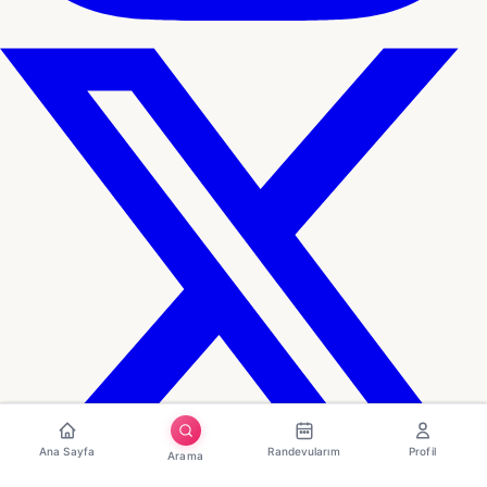
Ana Sayfa
Randevularım
Profil
Arama