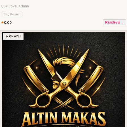
Çukurova, Adana
Saç Kesimi
0.00
Randevu →
✨ ONAYLI