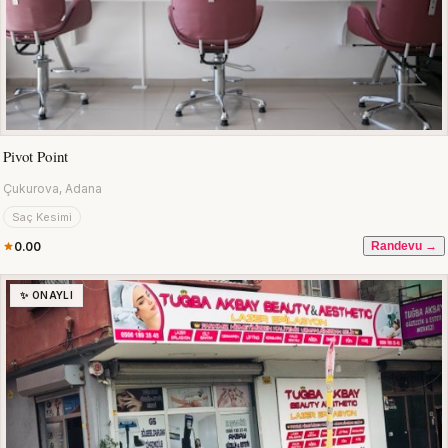
Pivot Point
Çukurova, Adana
Saç Kesimi
0.00
Randevu →
✨ ONAYLI