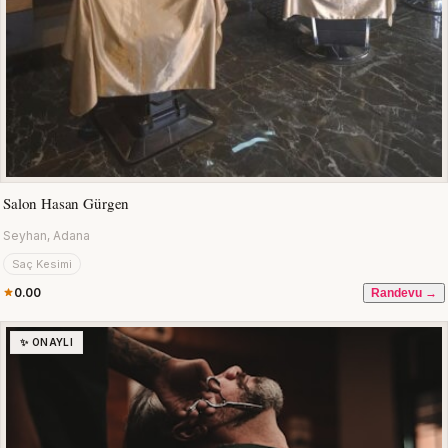
Salon Hasan Gürgen
Seyhan, Adana
Saç Kesimi
0.00
Randevu →
✨ ONAYLI