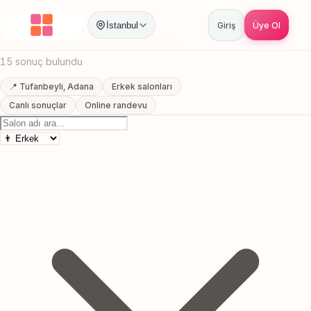
Anasayfa
/
Adana
/
Tufanbeyli
/
Fade Kesim
İstanbul
Giriş
Üye Ol
Tufanbeyli, Adana Fade Kesim
15 sonuç bulundu
📍 Tufanbeyli, Adana
Erkek salonları
Canlı sonuçlar
Online randevu