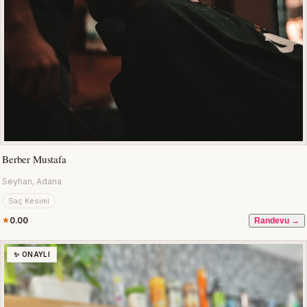
Berber Mustafa
Seyhan, Adana
Saç Kesimi
0.00
Randevu →
✨ ONAYLI