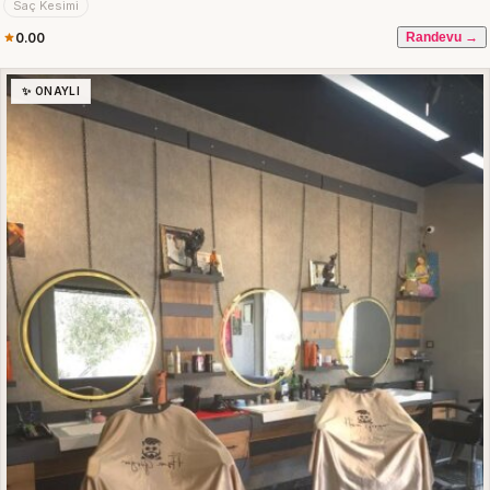
Saç Kesimi
0.00
Randevu →
✨ ONAYLI