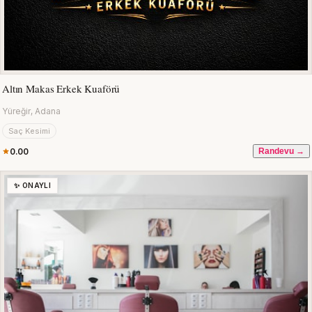
Altın Makas Erkek Kuaförü
Yüreğir, Adana
Saç Kesimi
0.00
Randevu →
✨ ONAYLI