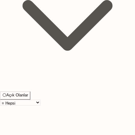
⚪
Açık Olanlar