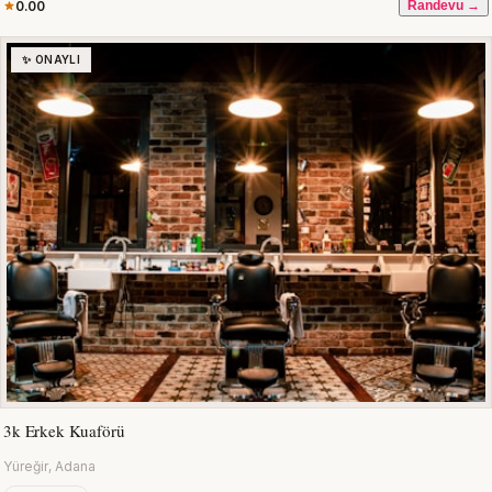
0.00
Randevu →
✨ ONAYLI
3k Erkek Kuaförü
Yüreğir, Adana