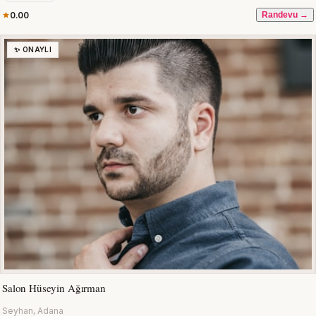
0.00
Randevu →
✨ ONAYLI
Salon Hüseyin Ağırman
Seyhan, Adana