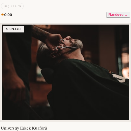
Saç Kesimi
0.00
Randevu →
✨ ONAYLI
Üniverstiy Erkek Kuaförü