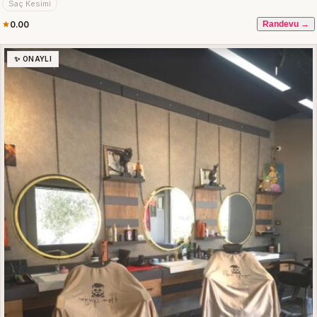
Saç Kesimi
0.00
Randevu →
✨ ONAYLI