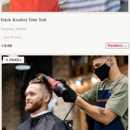
Erkek Kuaförü Tahir Tatli
Seyhan, Adana
Saç Kesimi
0.00
Randevu →
✨ ONAYLI