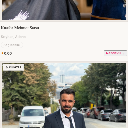
Kuaför Mehmet Sarsu
Seyhan, Adana
Saç Kesimi
0.00
Randevu →
✨ ONAYLI