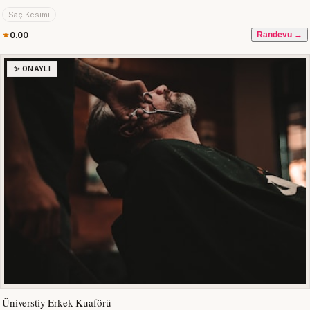
Saç Kesimi
0.00
Randevu →
✨ ONAYLI
Üniverstiy Erkek Kuaförü