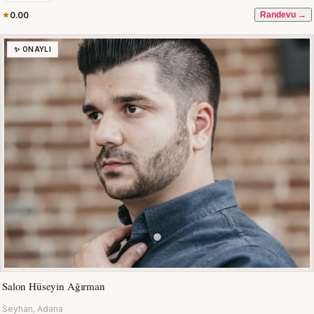
0.00
Randevu →
✨ ONAYLI
Salon Hüseyin Ağırman
Seyhan, Adana