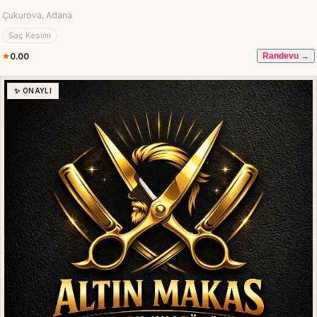
Çukurova, Adana
Saç Kesimi
0.00
Randevu →
✨ ONAYLI