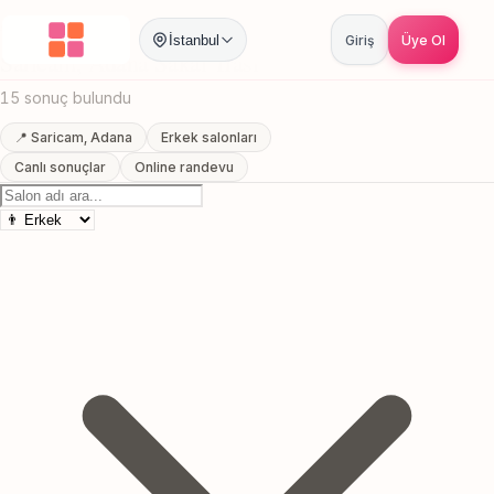
Anasayfa
/
Adana
/
Saricam
/
Sakal Trasi
İstanbul
Giriş
Üye Ol
Saricam, Adana Sakal Trasi
15 sonuç bulundu
📍 Saricam, Adana
Erkek salonları
Canlı sonuçlar
Online randevu