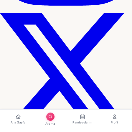
Ana Sayfa
Randevularım
Profil
Arama