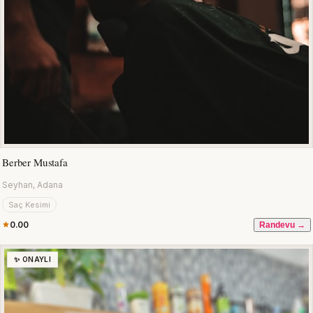
Berber Mustafa
Seyhan, Adana
Saç Kesimi
0.00
Randevu →
✨ ONAYLI