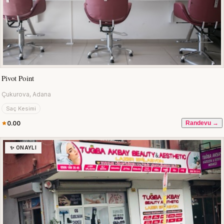
Pivot Point
Çukurova, Adana
Saç Kesimi
0.00
Randevu →
✨ ONAYLI