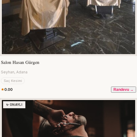
Salon Hasan Gürgen
Seyhan, Adana
Saç Kesimi
0.00
Randevu →
✨ ONAYLI