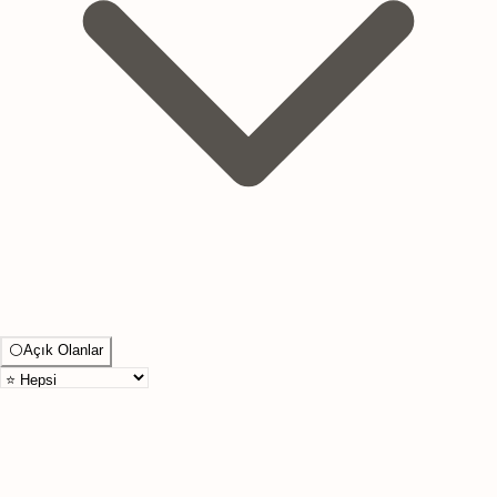
⚪
Açık Olanlar