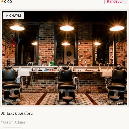
0.00
Randevu →
✨ ONAYLI
3k Erkek Kuaförü
Yüreğir, Adana