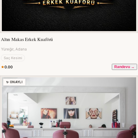
Altın Makas Erkek Kuaförü
Yüreğir, Adana
Saç Kesimi
0.00
Randevu →
✨ ONAYLI