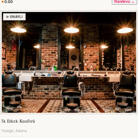
0.00
Randevu →
✨ ONAYLI
3k Erkek Kuaförü
Yüreğir, Adana