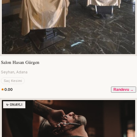
Salon Hasan Gürgen
Seyhan, Adana
Saç Kesimi
0.00
Randevu →
✨ ONAYLI