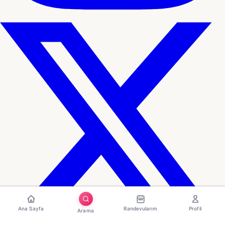
Ana Sayfa
Randevularım
Profil
Arama