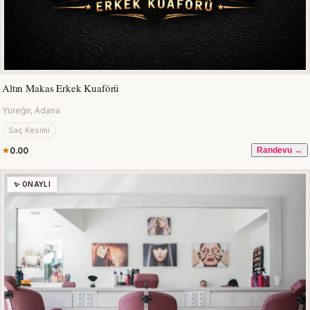
Altın Makas Erkek Kuaförü
Yüreğir, Adana
Saç Kesimi
0.00
Randevu →
✨ ONAYLI