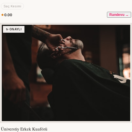
Saç Kesimi
0.00
Randevu →
✨ ONAYLI
Üniverstiy Erkek Kuaförü