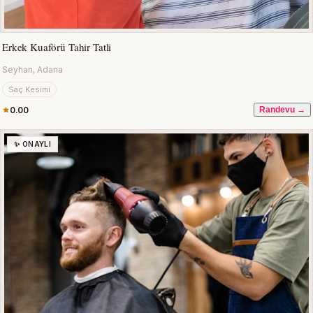
Erkek Kuaförü Tahir Tatli
Seyhan, Adana
Saç Kesimi
0.00
Randevu →
✨ ONAYLI