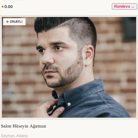
0.00
Randevu →
✨ ONAYLI
Salon Hüseyin Ağırman
Seyhan, Adana