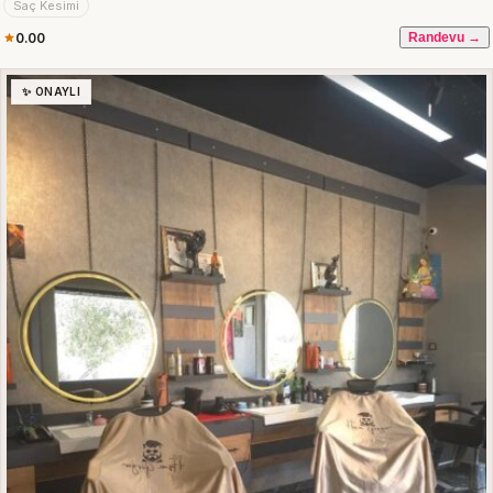
Saç Kesimi
0.00
Randevu →
✨ ONAYLI