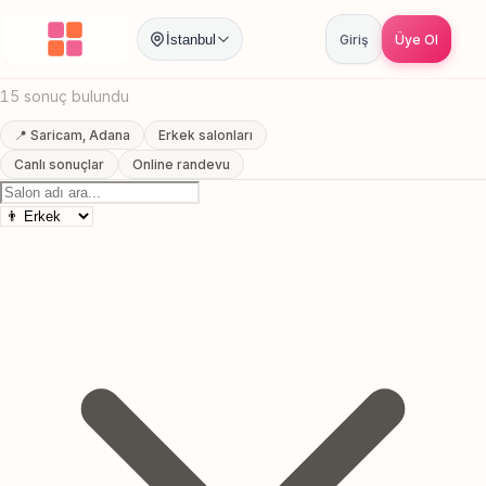
Anasayfa
/
Adana
/
Saricam
/
Gece Acik Berber
İstanbul
Giriş
Üye Ol
Saricam, Adana Gece Acik Berber
15 sonuç bulundu
📍 Saricam, Adana
Erkek salonları
Canlı sonuçlar
Online randevu