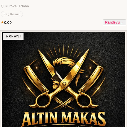
Çukurova, Adana
Saç Kesimi
0.00
Randevu →
✨ ONAYLI