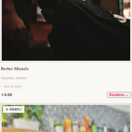
Berber Mustafa
Seyhan, Adana
Saç Kesimi
0.00
Randevu →
✨ ONAYLI