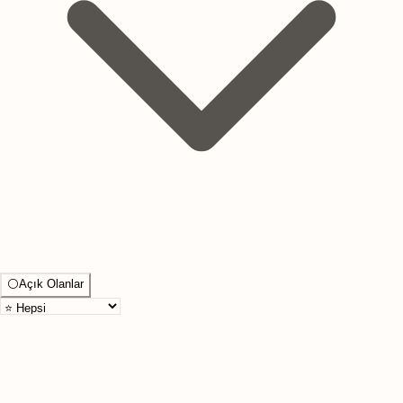
⚪
Açık Olanlar