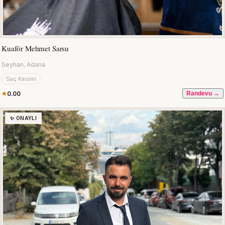
Kuaför Mehmet Sarsu
Seyhan, Adana
Saç Kesimi
0.00
Randevu →
✨ ONAYLI