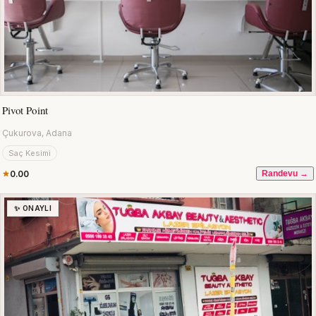
Pivot Point
Çukurova, Adana
Saç Kesimi
0.00
Randevu →
✨ ONAYLI