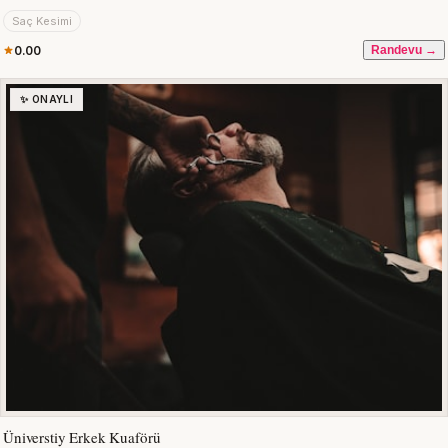
Saç Kesimi
0.00
Randevu →
✨ ONAYLI
Üniverstiy Erkek Kuaförü