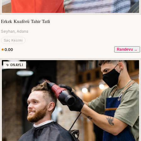
Erkek Kuaförü Tahir Tatli
Seyhan, Adana
Saç Kesimi
0.00
Randevu →
✨ ONAYLI