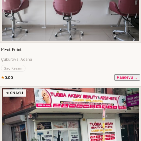
Pivot Point
Çukurova, Adana
Saç Kesimi
0.00
Randevu →
✨ ONAYLI