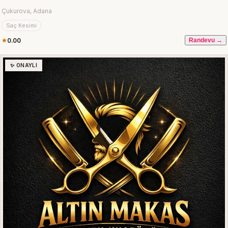
Çukurova, Adana
Saç Kesimi
0.00
Randevu →
✨ ONAYLI