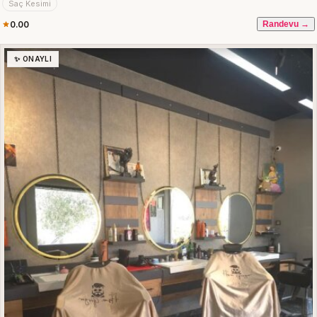
Saç Kesimi
0.00
Randevu →
✨ ONAYLI