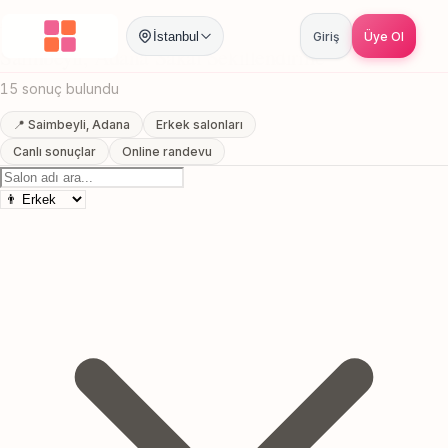
Anasayfa
/
Adana
/
Saimbeyli
/
Sakal Sekillendirme
İstanbul
Giriş
Üye Ol
Saimbeyli, Adana Sakal Sekillendirme
15 sonuç bulundu
📍 Saimbeyli, Adana
Erkek salonları
Canlı sonuçlar
Online randevu