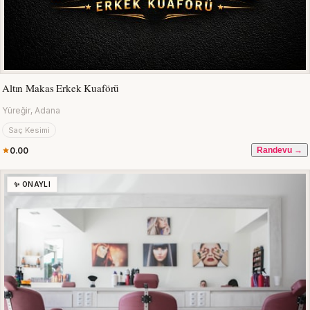
Altın Makas Erkek Kuaförü
Yüreğir, Adana
Saç Kesimi
0.00
Randevu →
✨ ONAYLI