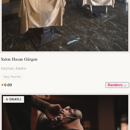
Salon Hasan Gürgen
Seyhan, Adana
Saç Kesimi
0.00
Randevu →
✨ ONAYLI