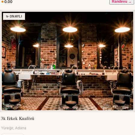
0.00
Randevu →
✨ ONAYLI
3k Erkek Kuaförü
Yüreğir, Adana