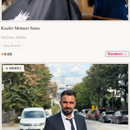
Kuaför Mehmet Sarsu
Seyhan, Adana
Saç Kesimi
0.00
Randevu →
✨ ONAYLI