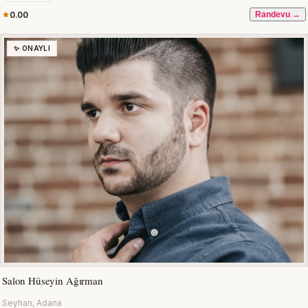
0.00
Randevu →
✨ ONAYLI
Salon Hüseyin Ağırman
Seyhan, Adana