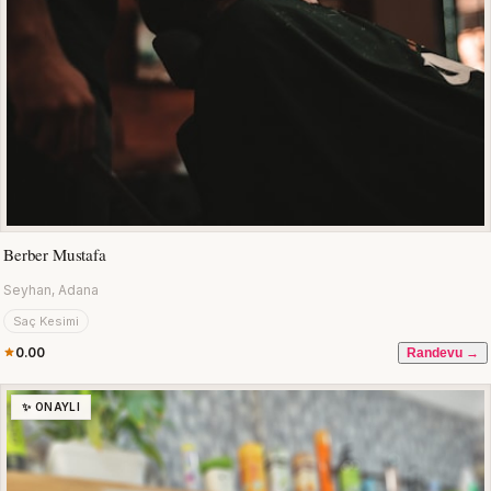
Berber Mustafa
Seyhan, Adana
Saç Kesimi
0.00
Randevu →
✨ ONAYLI