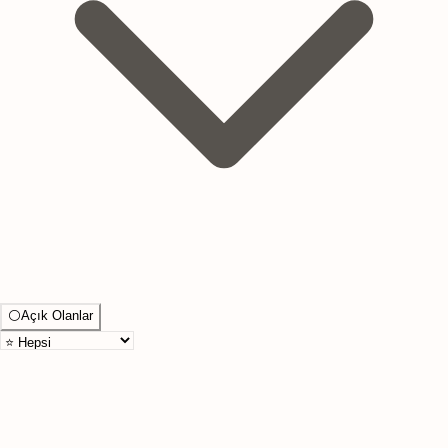
⚪
Açık Olanlar