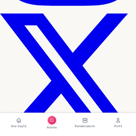
Ana Sayfa
Randevularım
Profil
Arama