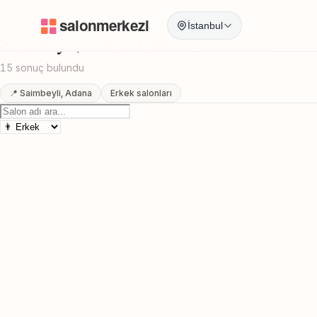
Anasayfa
/
Adana
/
Saimbeyli
/
Erkek Sac Kesimi
İstanbul
Saimbeyli, Adana Erkek Sac Kesimi
15 sonuç bulundu
📍 Saimbeyli, Adana
Erkek salonları