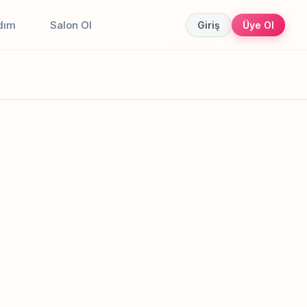
dım
Salon Ol
Giriş
Üye Ol
Canlı sonuçlar
Online randevu