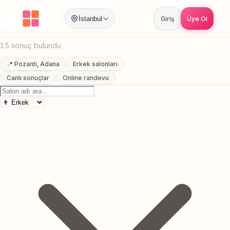
Anasayfa
/
Adana
/
Pozanti
/
Sakal Trasi
İstanbul
Giriş
Üye Ol
Pozanti, Adana Sakal Trasi
15 sonuç bulundu
📍 Pozanti, Adana
Erkek salonları
Canlı sonuçlar
Online randevu