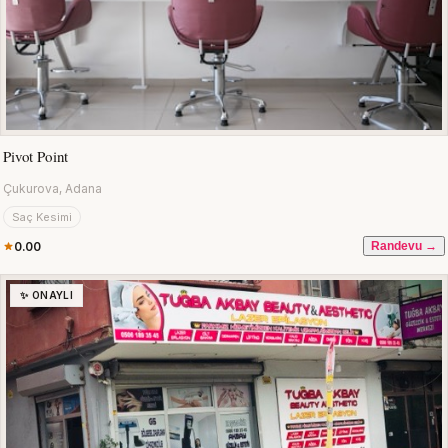
Pivot Point
Çukurova, Adana
Saç Kesimi
0.00
Randevu →
✨ ONAYLI