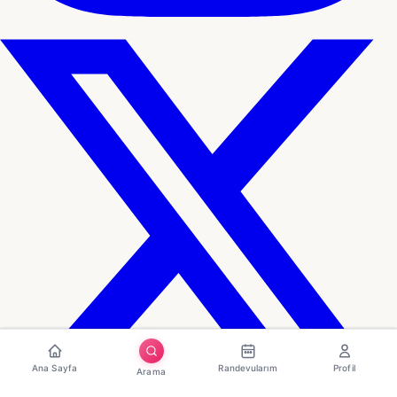
Ana Sayfa
Randevularım
Profil
Arama