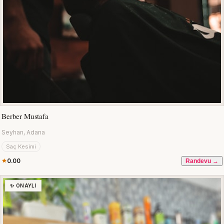
Berber Mustafa
Seyhan, Adana
Saç Kesimi
0.00
Randevu →
✨ ONAYLI