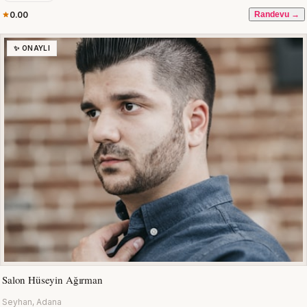
0.00
Randevu →
✨ ONAYLI
Salon Hüseyin Ağırman
Seyhan, Adana