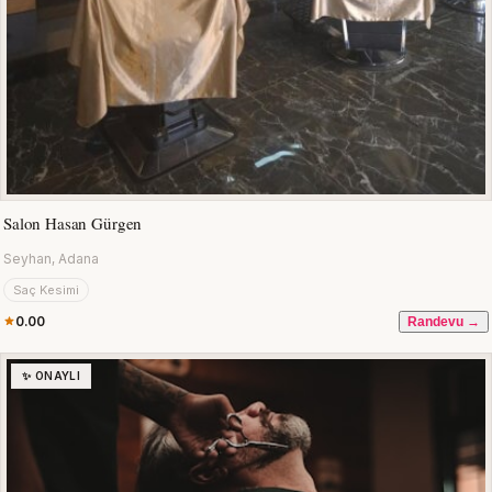
Salon Hasan Gürgen
Seyhan, Adana
Saç Kesimi
0.00
Randevu →
✨ ONAYLI