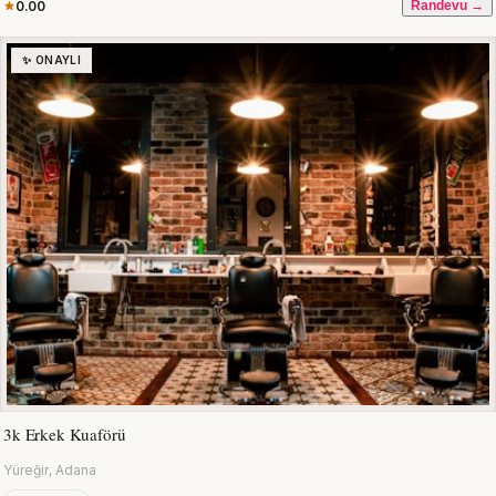
0.00
Randevu →
✨ ONAYLI
3k Erkek Kuaförü
Yüreğir, Adana