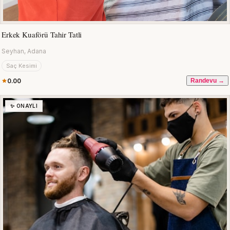
Erkek Kuaförü Tahir Tatli
Seyhan, Adana
Saç Kesimi
0.00
Randevu →
✨ ONAYLI