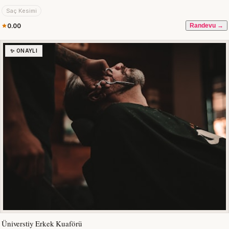
Saç Kesimi
0.00
Randevu →
✨ ONAYLI
Üniverstiy Erkek Kuaförü