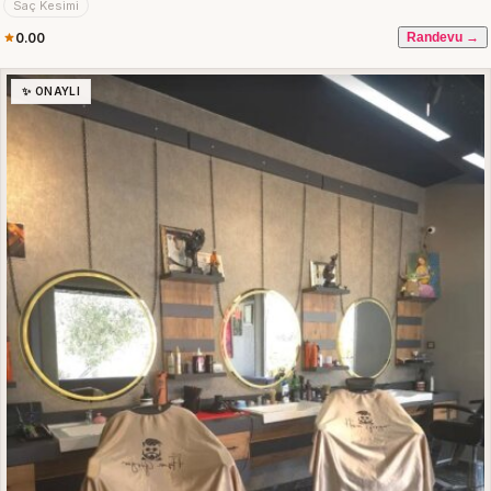
Saç Kesimi
0.00
Randevu →
✨ ONAYLI