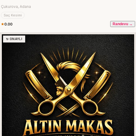
Çukurova, Adana
Saç Kesimi
0.00
Randevu →
✨ ONAYLI