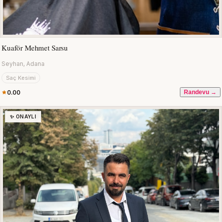
Kuaför Mehmet Sarsu
Seyhan, Adana
Saç Kesimi
0.00
Randevu →
✨ ONAYLI