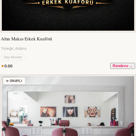
Altın Makas Erkek Kuaförü
Yüreğir, Adana
Saç Kesimi
0.00
Randevu →
✨ ONAYLI