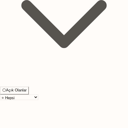
⚪
Açık Olanlar