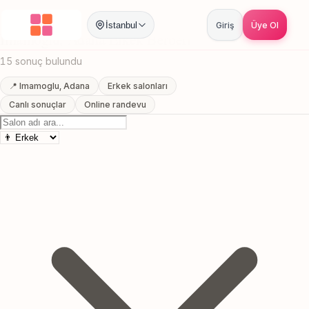
Anasayfa
/
Adana
/
Imamoglu
/
Erkek Berberi
İstanbul
Giriş
Üye Ol
Imamoglu, Adana Erkek Berberi
15 sonuç bulundu
📍 Imamoglu, Adana
Erkek salonları
Canlı sonuçlar
Online randevu