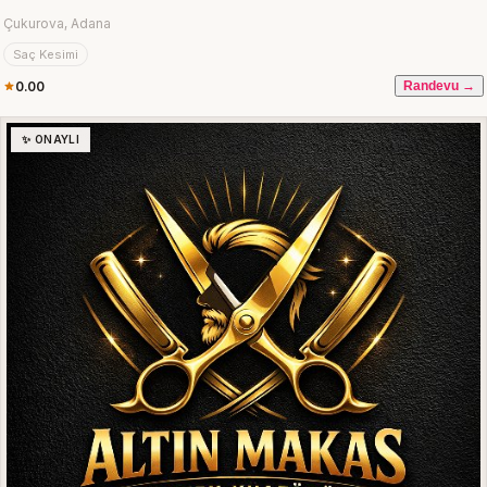
Çukurova, Adana
Saç Kesimi
0.00
Randevu →
✨ ONAYLI