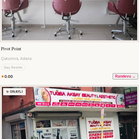
Pivot Point
Çukurova, Adana
Saç Kesimi
0.00
Randevu →
✨ ONAYLI