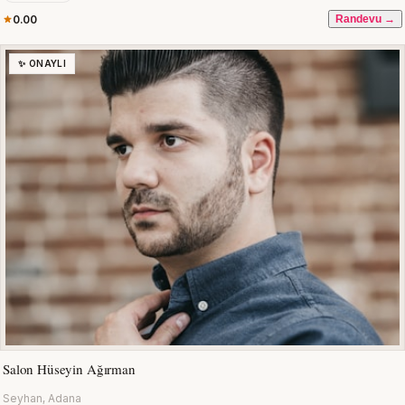
0.00
Randevu →
✨ ONAYLI
Salon Hüseyin Ağırman
Seyhan, Adana