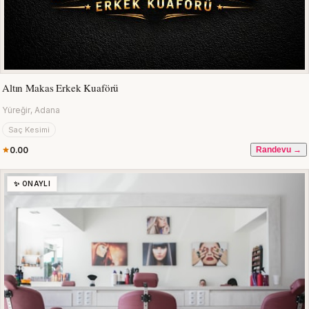
Altın Makas Erkek Kuaförü
Yüreğir, Adana
Saç Kesimi
0.00
Randevu →
✨ ONAYLI