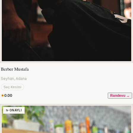
Berber Mustafa
Seyhan, Adana
Saç Kesimi
0.00
Randevu →
✨ ONAYLI