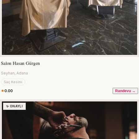
Salon Hasan Gürgen
Seyhan, Adana
Saç Kesimi
0.00
Randevu →
✨ ONAYLI