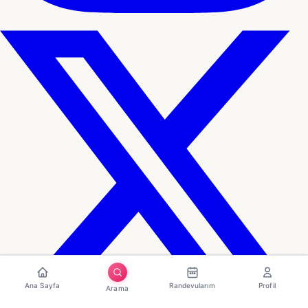
Ana Sayfa
Randevularım
Profil
Arama