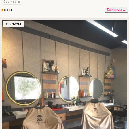
Saç Kesimi
0.00
Randevu →
✨ ONAYLI