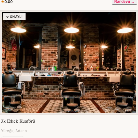
0.00
Randevu →
✨ ONAYLI
3k Erkek Kuaförü
Yüreğir, Adana