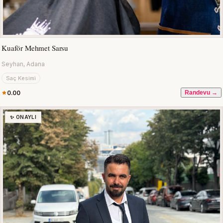
Kuaför Mehmet Sarsu
Seyhan, Adana
Saç Kesimi
0.00
Randevu →
✨ ONAYLI