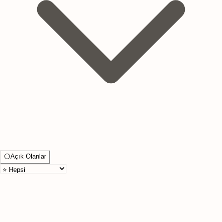
⚪
Açık Olanlar