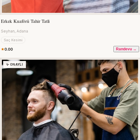
Erkek Kuaförü Tahir Tatli
Seyhan, Adana
Saç Kesimi
0.00
Randevu →
✨ ONAYLI