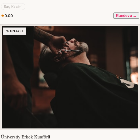
Saç Kesimi
0.00
Randevu →
✨ ONAYLI
Üniverstiy Erkek Kuaförü