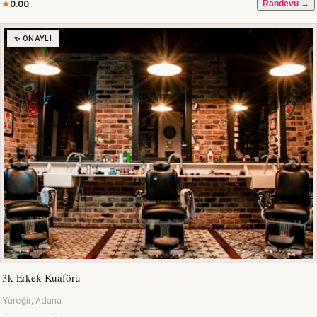
0.00
Randevu →
✨ ONAYLI
3k Erkek Kuaförü
Yüreğir, Adana