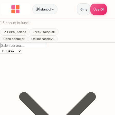
Anasayfa
/
Adana
/
Feke
/
Erkek Kuaförü
İstanbul
Giriş
Üye Ol
Feke, Adana Erkek Kuaförü
15 sonuç bulundu
📍 Feke, Adana
Erkek salonları
Canlı sonuçlar
Online randevu