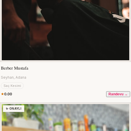
Berber Mustafa
Seyhan, Adana
Saç Kesimi
0.00
Randevu →
✨ ONAYLI