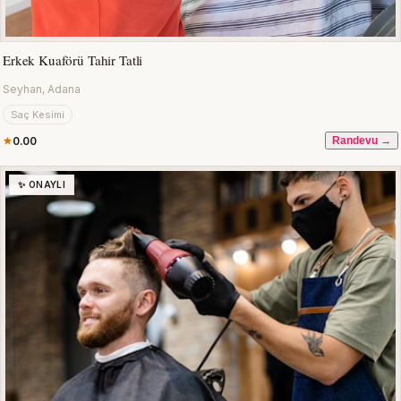
Erkek Kuaförü Tahir Tatli
Seyhan, Adana
Saç Kesimi
0.00
Randevu →
✨ ONAYLI