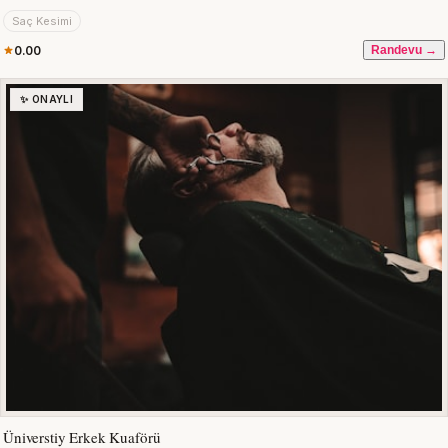
Saç Kesimi
0.00
Randevu →
✨ ONAYLI
Üniverstiy Erkek Kuaförü