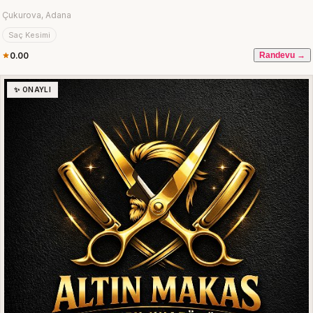
Çukurova, Adana
Saç Kesimi
0.00
Randevu →
✨ ONAYLI