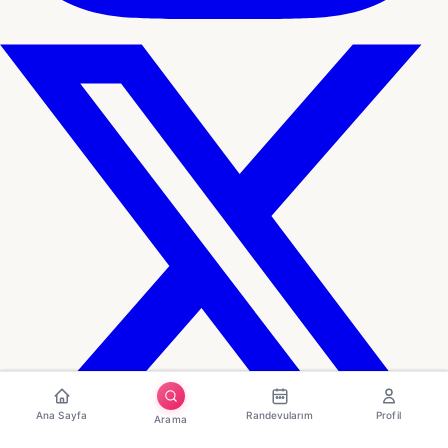
Ana Sayfa
Randevularım
Profil
Arama