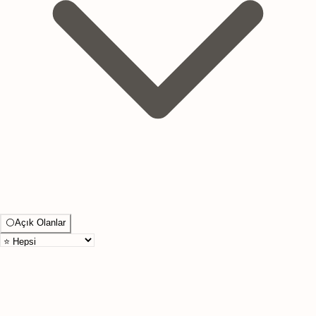
⚪
Açık Olanlar