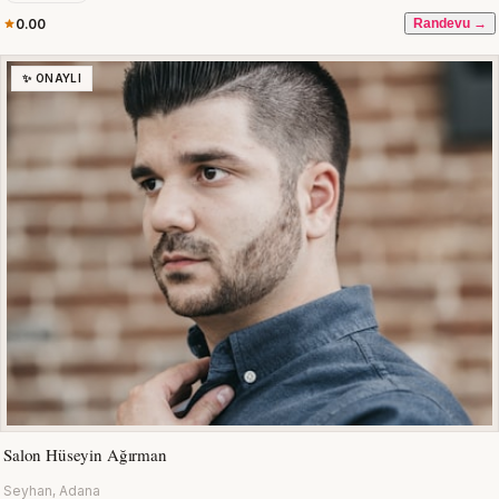
0.00
Randevu →
✨ ONAYLI
Salon Hüseyin Ağırman
Seyhan, Adana