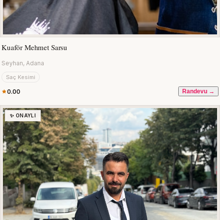
Kuaför Mehmet Sarsu
Seyhan, Adana
Saç Kesimi
0.00
Randevu →
✨ ONAYLI