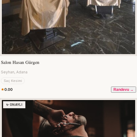
Salon Hasan Gürgen
Seyhan, Adana
Saç Kesimi
0.00
Randevu →
✨ ONAYLI