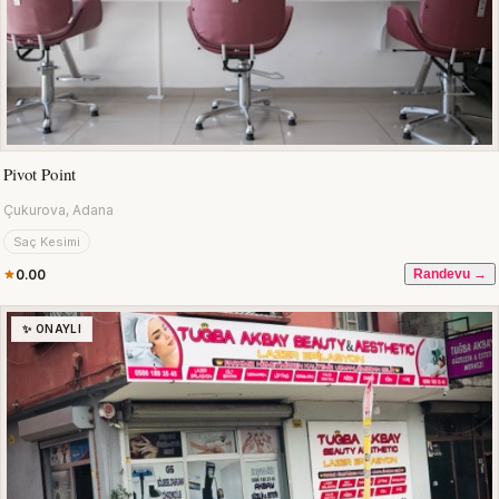
Pivot Point
Çukurova, Adana
Saç Kesimi
0.00
Randevu →
✨ ONAYLI