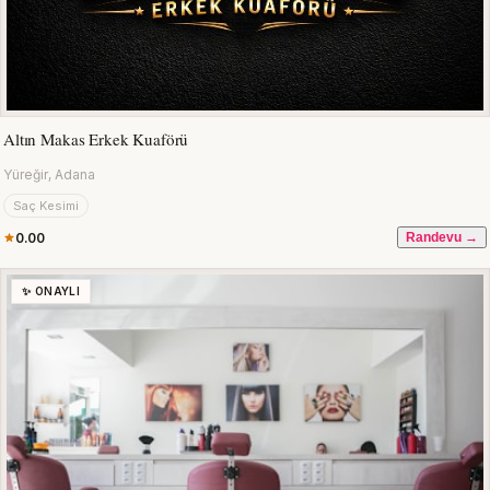
Altın Makas Erkek Kuaförü
Yüreğir, Adana
Saç Kesimi
0.00
Randevu →
✨ ONAYLI