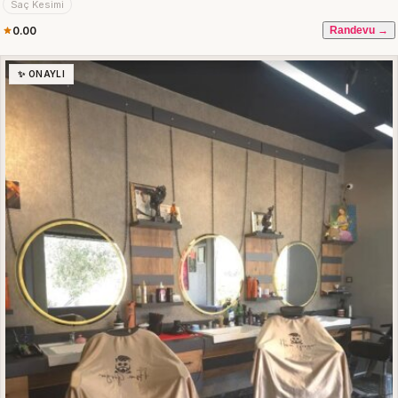
Saç Kesimi
0.00
Randevu →
✨ ONAYLI