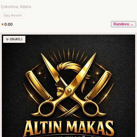
Çukurova, Adana
Saç Kesimi
0.00
Randevu →
✨ ONAYLI