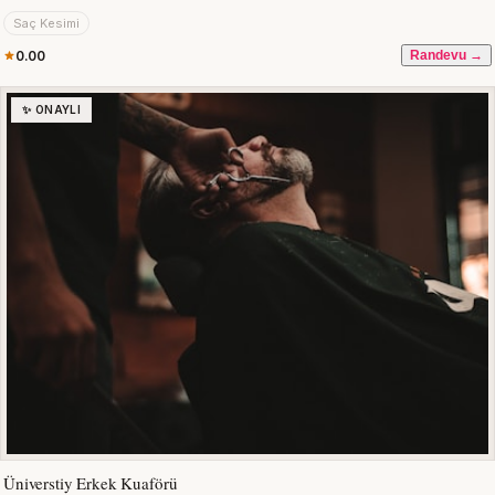
Saç Kesimi
0.00
Randevu →
✨ ONAYLI
Üniverstiy Erkek Kuaförü