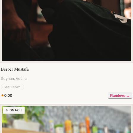
Berber Mustafa
Seyhan, Adana
Saç Kesimi
0.00
Randevu →
✨ ONAYLI