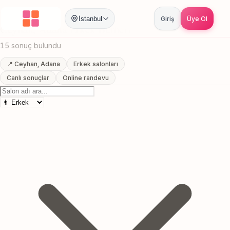
Anasayfa
/
Adana
/
Ceyhan
/
Erkek Berberi
İstanbul
Giriş
Üye Ol
Ceyhan, Adana Erkek Berberi
15 sonuç bulundu
📍 Ceyhan, Adana
Erkek salonları
Canlı sonuçlar
Online randevu