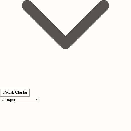
⚪
Açık Olanlar