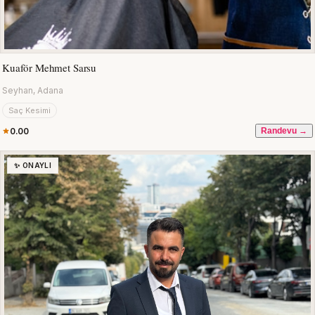
Kuaför Mehmet Sarsu
Seyhan, Adana
Saç Kesimi
0.00
Randevu →
✨ ONAYLI