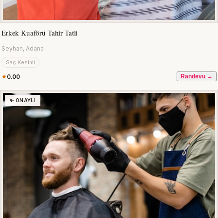
Erkek Kuaförü Tahir Tatli
Seyhan, Adana
Saç Kesimi
0.00
Randevu →
✨ ONAYLI