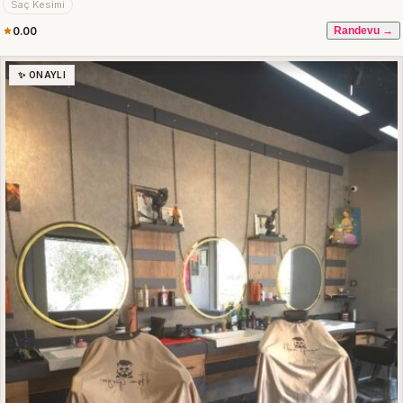
Saç Kesimi
0.00
Randevu →
✨ ONAYLI