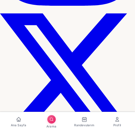
Ana Sayfa
Randevularım
Profil
Arama