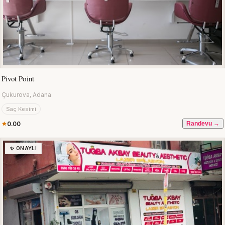
Pivot Point
Çukurova, Adana
Saç Kesimi
0.00
Randevu →
✨ ONAYLI