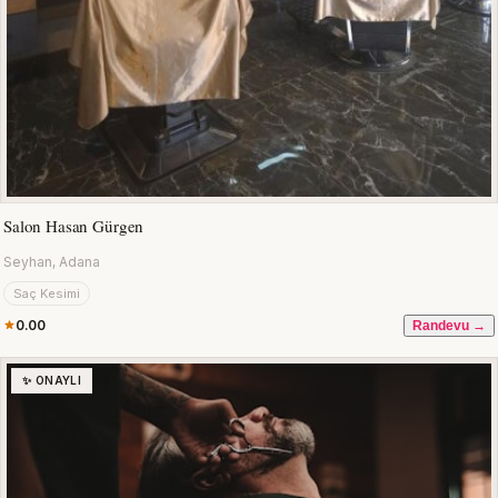
Salon Hasan Gürgen
Seyhan, Adana
Saç Kesimi
0.00
Randevu →
✨ ONAYLI