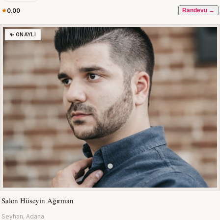
0.00
Randevu →
✨ ONAYLI
Salon Hüseyin Ağırman
Seyhan, Adana