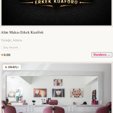
Altın Makas Erkek Kuaförü
Yüreğir, Adana
Saç Kesimi
0.00
Randevu →
✨ ONAYLI