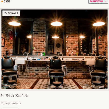
0.00
Randevu →
✨ ONAYLI
3k Erkek Kuaförü
Yüreğir, Adana