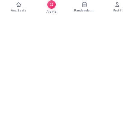
Ana Sayfa
Randevularım
Profil
Arama
Hızlı Erişim
Ana Sayfa
Randevu Al
Salon Ol
Influencer Ol
Hakkımızda
İletişim
Hizmetler