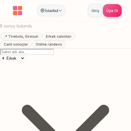
Anasayfa
/
Giresun
/
Tirebolu
/
Erkek Berberi
İstanbul
Giriş
Üye Ol
Tirebolu, Giresun Erkek Berberi
8 sonuç bulundu
📍 Tirebolu, Giresun
Erkek salonları
Canlı sonuçlar
Online randevu