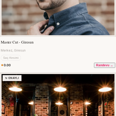
Master Cut - Giresun
Merkez, Giresun
Saç Kesimi
0.00
Randevu →
✨ ONAYLI