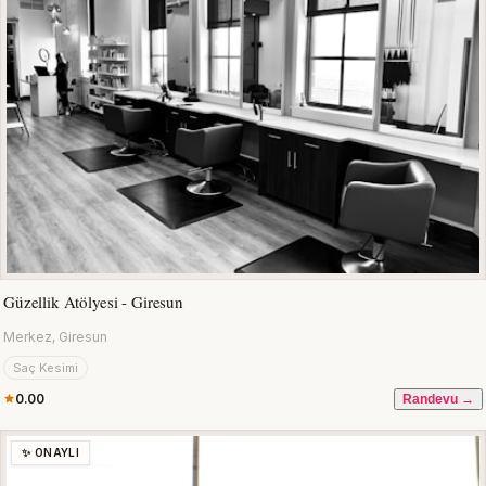
Güzellik Atölyesi - Giresun
Merkez, Giresun
Saç Kesimi
0.00
Randevu →
✨ ONAYLI