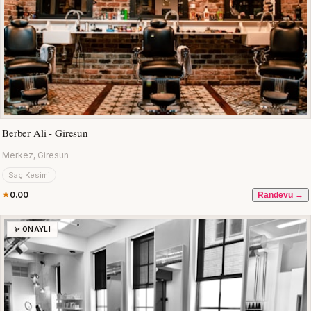
Berber Ali - Giresun
Merkez, Giresun
Saç Kesimi
0.00
Randevu →
✨ ONAYLI