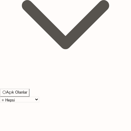
⚪
Açık Olanlar