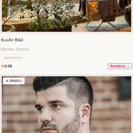
Kuaför Bilal
Merkez, Giresun
Saç Kesimi
0.00
Randevu →
✨ ONAYLI