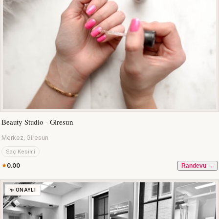
Beauty Studio - Giresun
Merkez, Giresun
Saç Kesimi
0.00
Randevu →
✨ ONAYLI