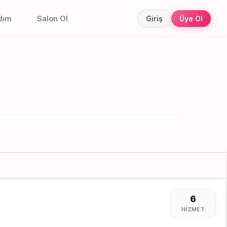
dım
Salon Ol
Giriş
Üye Ol
6
HIZMET