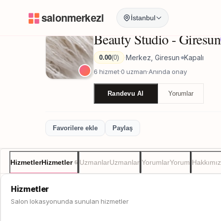
Anasayfa
/
Giresun
/
Beauty Studio - Giresun
İstanbul
Beauty Studio - Giresun
Merkez, Giresun
Kapalı
0.00
(0)
·
·
6 hizmet
·
0 uzman
·
Anında onay
Randevu Al
Yorumlar
Favorilere ekle
Paylaş
Hizmetler
Hizmetler
Uzmanlar
Uzmanlar
Yorumlar
Yorum
Hakkımı
6
Hizmetler
Salon lokasyonunda sunulan hizmetler