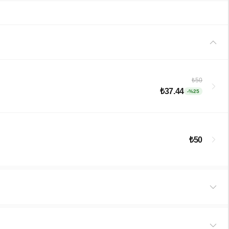
₺50
₺37.44
-%25
₺50