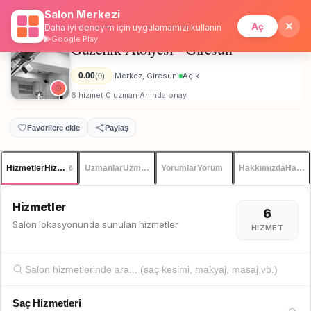
Salon Merkezi
Anasayfa
/
Giresun
/
Güzellik Atölyesi - Giresun
İstanbul
Giriş
Üye Ol
Aç
Daha iyi deneyim için uygulamamızı kullanın
Google Play
Güzellik Atölyesi - Giresun
Unisex
0.00
Merkez, Giresun
Açık
(0)
·
·
6 hizmet
0 uzman
Anında onay
·
·
Favorilere ekle
Paylaş
Hizmetler
Hizmetler
Uzmanlar
Uzmanlar
Yorumlar
Yorum
Hakkımızda
Hakkı
6
Hizmetler
6
Salon lokasyonunda sunulan hizmetler
HIZMET
Saç Hizmetleri