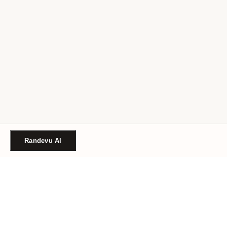
Randevu Al
Türkiye'nin güvenilir güzellik randevu platformu. Binlerce
salon, tek tıkla randevu.