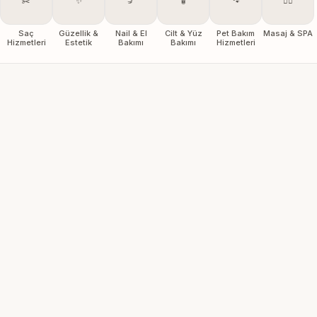
✂️
✨
💅
🧴
🐾
💆‍♀️
Saç
Güzellik &
Nail & El
Cilt & Yüz
Pet Bakım
Masaj & SPA
Hizmetleri
Estetik
Bakımı
Bakımı
Hizmetleri