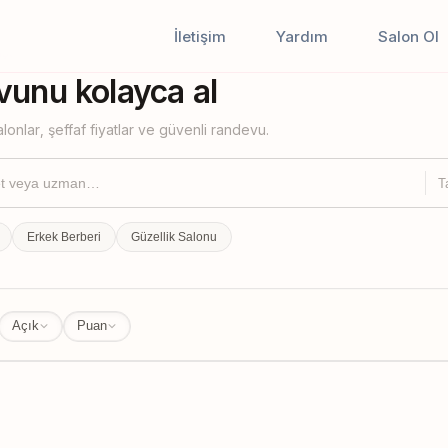
İletişim
Yardım
Salon Ol
iştir
unu kolayca al
lonlar, şeffaf fiyatlar ve güvenli randevu.
T
Erkek Berberi
Güzellik Salonu
Açık
Puan