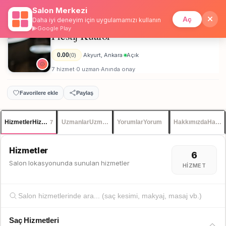
Salon Merkezi
Anasayfa
/
Ankara
/
Prestij Kuaför
İstanbul
Giriş
Üye Ol
Aç
Daha iyi deneyim için uygulamamızı kullanın
Google Play
Prestij Kuaför
Unisex
0.00
Akyurt, Ankara
Açık
(0)
·
·
7 hizmet
0 uzman
Anında onay
·
·
Favorilere ekle
Paylaş
Hizmetler
Hizmetler
Uzmanlar
Uzmanlar
Yorumlar
Yorum
Hakkımızda
Hakkı
7
Hizmetler
6
Salon lokasyonunda sunulan hizmetler
HIZMET
Saç Hizmetleri