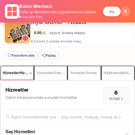
Salon Merkezi
Anasayfa
/
Ankara
/
Style Berber - Ankara
İstanbul
Giriş
Üye Ol
Aç
Daha iyi deneyim için uygulamamızı kullanın
Google Play
Style Berber - Ankara
Erkek
0.00
Akyurt, Ankara
Kapalı
(0)
·
·
6 hizmet
0 uzman
Anında onay
·
·
Favorilere ekle
Paylaş
Hizmetler
Hizmetler
Uzmanlar
Uzmanlar
Yorumlar
Yorum
Hakkımızda
Hakkı
6
Hizmetler
6
Salon lokasyonunda sunulan hizmetler
HIZMET
Saç Hizmetleri