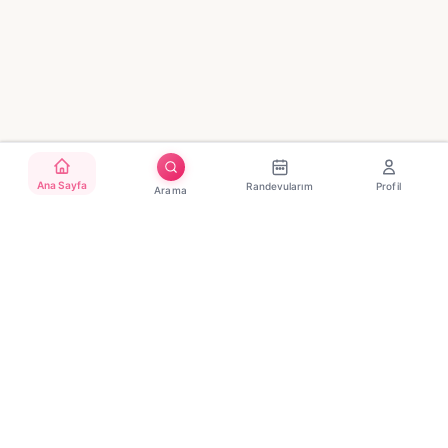
Ana Sayfa
Randevularım
Profil
Arama
Türkiye'nin güvenilir güzellik randevu platformu. Binlerce
salon, tek tıkla randevu.