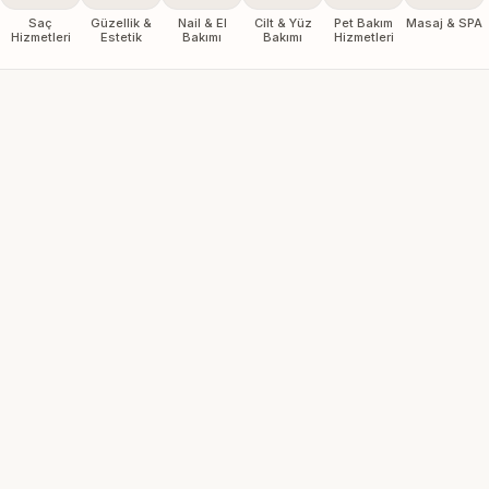
Saç
Güzellik &
Nail & El
Cilt & Yüz
Pet Bakım
Masaj & SPA
Hizmetleri
Estetik
Bakımı
Bakımı
Hizmetleri