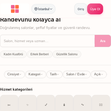
İstanbul
Giriş
Üye Ol
İstanbul
İl Değiştir
Randevunu kolayca al
Doğrulanmış salonlar, şeffaf fiyatlar ve güvenli randevu.
Ara
Kadın Kuaförü
Erkek Berberi
Güzellik Salonu
Cinsiyet
Kategori
Tarih
Salon / Evde
Açık
Hizmet kategorileri
✂️
✨
💅
🧴
🐾
💆‍♀️