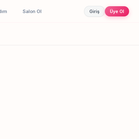
dım
Salon Ol
Giriş
Üye Ol
Canlı sonuçlar
Online randevu