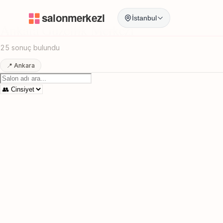
Anasayfa
/
Ankara
/
Güzellik Merkezi
İstanbul
Ankara Güzellik Merkezi
25 sonuç bulundu
📍 Ankara