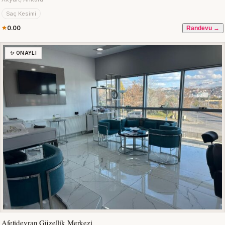
Saç Kesimi
0.00
Randevu →
✨ ONAYLI
Afetidevran Güzellik Merkezi