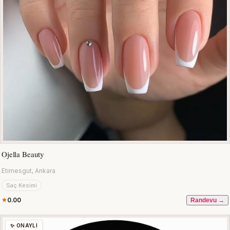
Ojella Beauty
Etimesgut, Ankara
Saç Kesimi
0.00
Randevu →
✨ ONAYLI