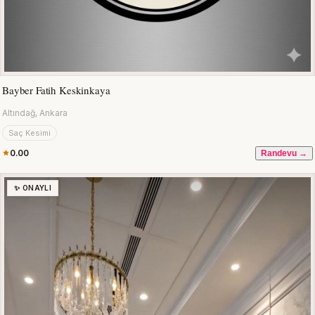
Bayber Fatih Keskinkaya
Altındağ, Ankara
Saç Kesimi
0.00
Randevu →
✨ ONAYLI