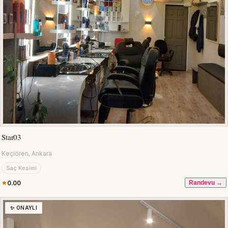
Star03
Keçiören, Ankara
Saç Kesimi
0.00
Randevu →
✨ ONAYLI