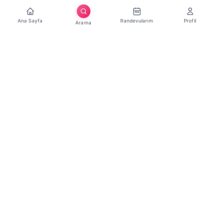
Ana Sayfa
Randevularım
Profil
Arama
Download on the
App Store