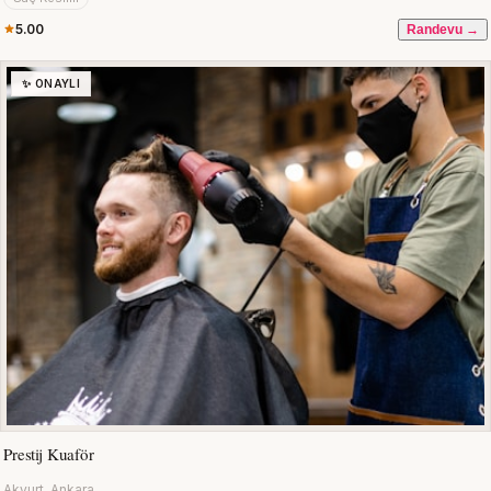
5.00
Randevu →
✨ ONAYLI
Prestij Kuaför
Akyurt, Ankara