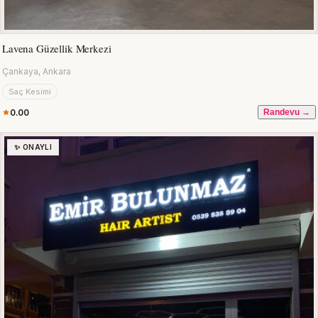
Lavena Güzellik Merkezi
Çankaya, Ankara
Saç Kesimi
0.00
Randevu →
✨ ONAYLI