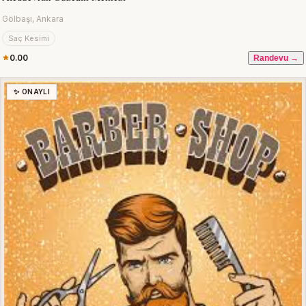
Gölbaşı, Ankara
Saç Kesimi
0.00
Randevu →
✨ ONAYLI