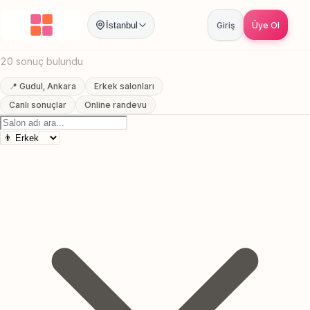
Anasayfa
/
Ankara
/
Gudul
/
Erkek Berberi
İstanbul
Giriş
Üye Ol
Gudul, Ankara Erkek Berberi
20 sonuç bulundu
📍 Gudul, Ankara
Erkek salonları
Canlı sonuçlar
Online randevu