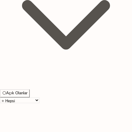
⚪
Açık Olanlar