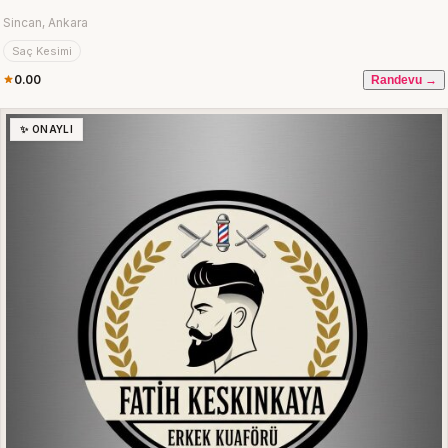
Sincan, Ankara
Saç Kesimi
0.00
Randevu →
✨ ONAYLI