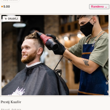
5.00
Randevu →
✨ ONAYLI
Prestij Kuaför
Akyurt, Ankara