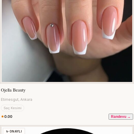
Ojella Beauty
Etimesgut, Ankara
Saç Kesimi
0.00
Randevu →
✨ ONAYLI