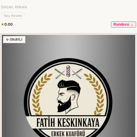
Sincan, Ankara
Saç Kesimi
0.00
Randevu →
✨ ONAYLI