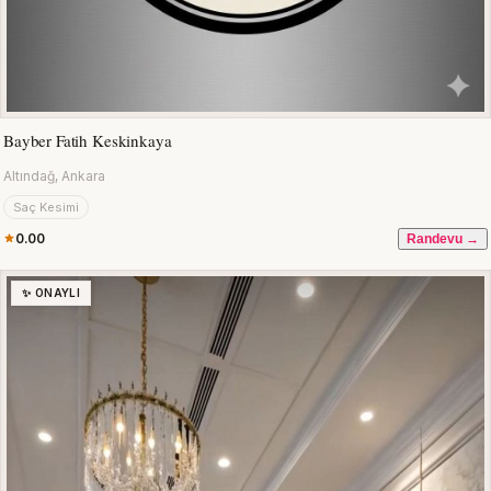
Bayber Fatih Keskinkaya
Altındağ, Ankara
Saç Kesimi
0.00
Randevu →
✨ ONAYLI