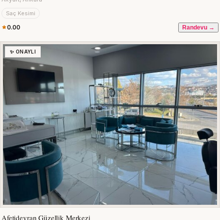
Saç Kesimi
0.00
Randevu →
✨ ONAYLI
Afetidevran Güzellik Merkezi