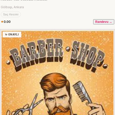
Gölbaşı, Ankara
Saç Kesimi
0.00
Randevu →
✨ ONAYLI