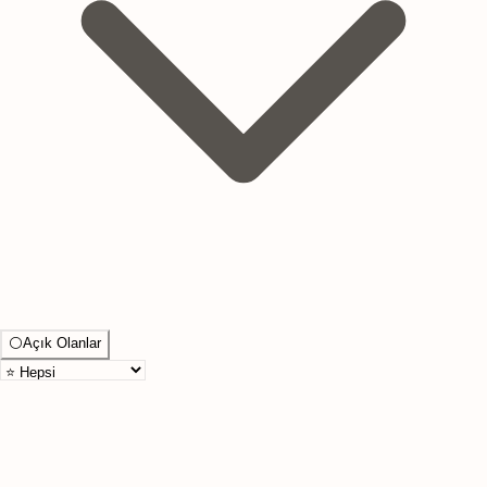
⚪
Açık Olanlar