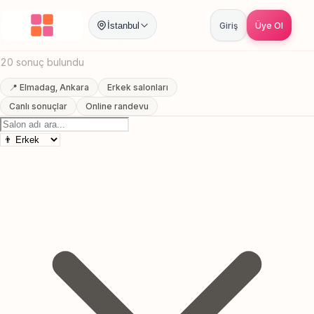
Anasayfa
/
Ankara
/
Elmadag
/
Erkek Sac Kesimi
İstanbul
Giriş
Üye Ol
Elmadag, Ankara Erkek Sac Kesimi
20 sonuç bulundu
📍 Elmadag, Ankara
Erkek salonları
Canlı sonuçlar
Online randevu