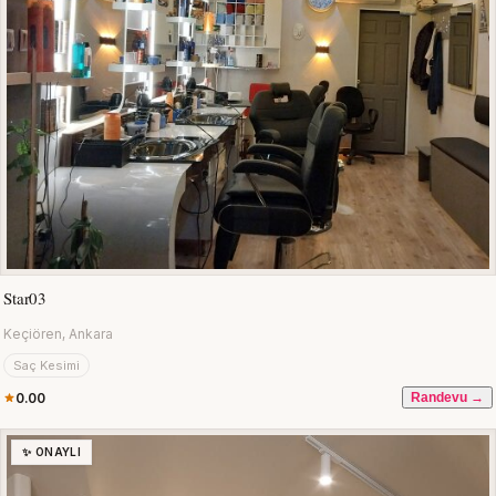
Star03
Keçiören, Ankara
Saç Kesimi
0.00
Randevu →
✨ ONAYLI