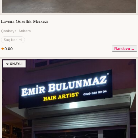
Lavena Güzellik Merkezi
Çankaya, Ankara
Saç Kesimi
0.00
Randevu →
✨ ONAYLI