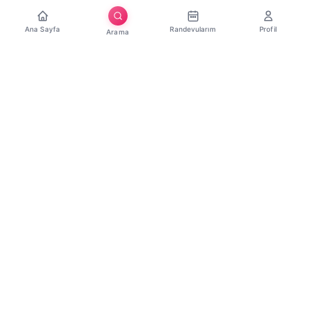
Ana Sayfa
Randevularım
Profil
Arama
Download on the
App Store