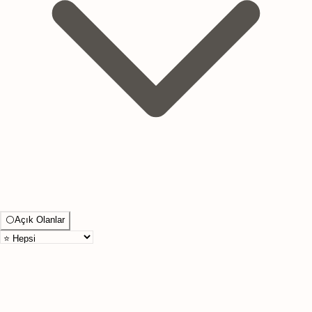
⚪
Açık Olanlar