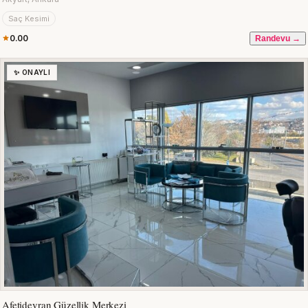
Saç Kesimi
0.00
Randevu →
✨ ONAYLI
Afetidevran Güzellik Merkezi