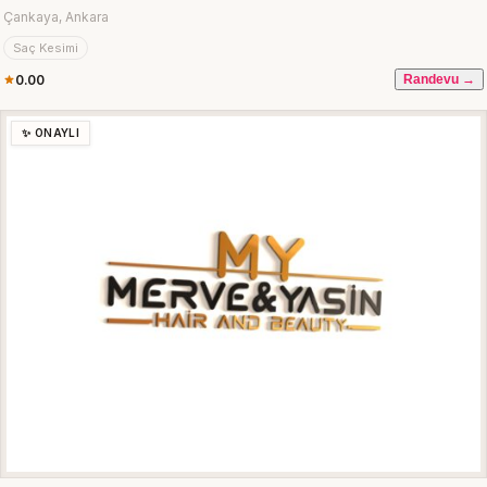
Çankaya, Ankara
Saç Kesimi
0.00
Randevu →
✨ ONAYLI