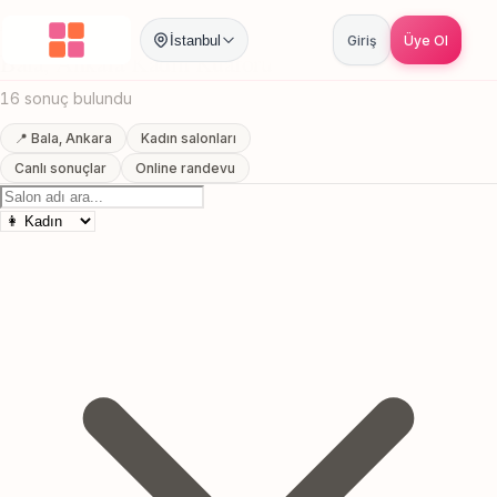
Anasayfa
/
Ankara
/
Bala
/
Kadın Kuaförü
İstanbul
Giriş
Üye Ol
Bala, Ankara Kadın Kuaförü
16 sonuç bulundu
📍 Bala, Ankara
Kadın salonları
Canlı sonuçlar
Online randevu