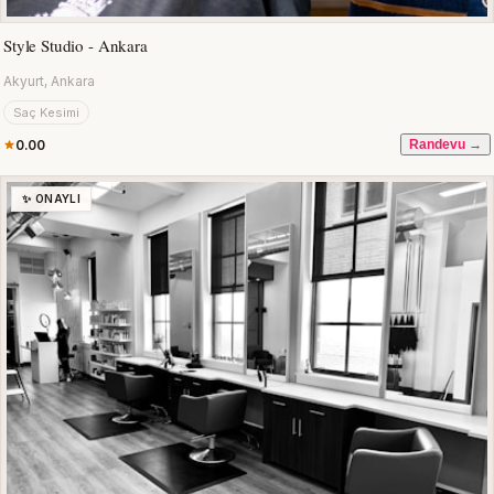
Style Studio - Ankara
Akyurt, Ankara
Saç Kesimi
0.00
Randevu →
✨ ONAYLI