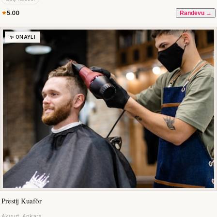
5.00
Randevu →
✨ ONAYLI
Prestij Kuaför
Akyurt, Ankara