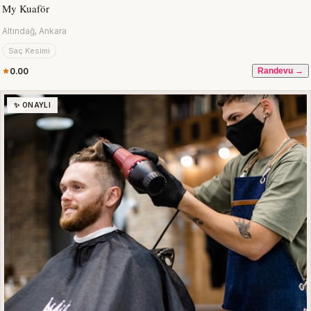
My Kuaför
Altındağ, Ankara
Saç Kesimi
0.00
Randevu →
✨ ONAYLI