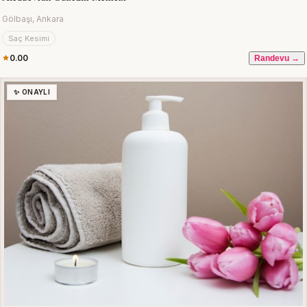
Gölbaşı, Ankara
Saç Kesimi
0.00
Randevu →
✨ ONAYLI