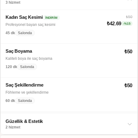
3 hizmet
Kadın Saç Kesimi
₺50
İNDIRIM
₺42.69
-%15
Profesyonel bayan saç kesimi
45 dk
Salonda
Saç Boyama
₺50
Kaliteli boya ile saç boyama
120 dk
Salonda
Saç Şekillendirme
₺50
Föhleme ve şekillendirme
60 dk
Salonda
Güzellik & Estetik
2 hizmet