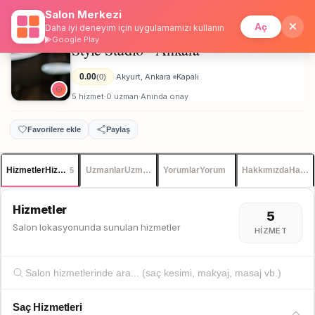
Salon Merkezi
Anasayfa
/
Ankara
/
Style Studio - Ankara
İstanbul
Giriş
Üye Ol
Aç
Daha iyi deneyim için uygulamamızı kullanın
Google Play
Style Studio - Ankara
Kadın
0.00
Akyurt, Ankara
Kapalı
(0)
·
·
5 hizmet
0 uzman
Anında onay
·
·
Favorilere ekle
Paylaş
Hizmetler
Hizmetler
Uzmanlar
Uzmanlar
Yorumlar
Yorum
Hakkımızda
Hakkı
5
Hizmetler
5
Salon lokasyonunda sunulan hizmetler
HIZMET
Saç Hizmetleri