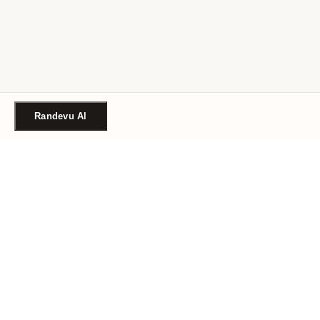
Randevu Al
Türkiye'nin güvenilir güzellik randevu platformu. Binlerce
salon, tek tıkla randevu.