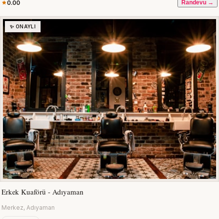
0.00
Randevu →
✨ ONAYLI
Erkek Kuaförü - Adıyaman
Merkez, Adıyaman