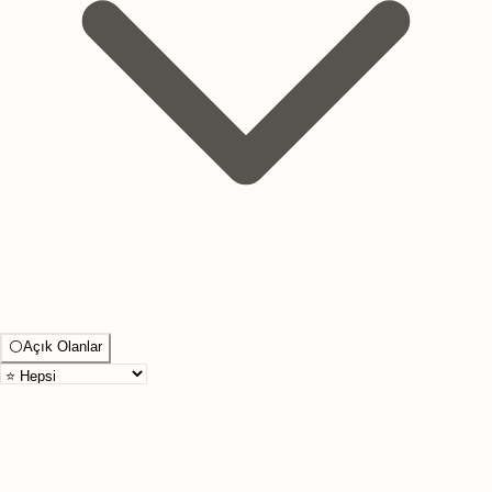
⚪
Açık Olanlar