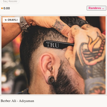
Saç Kesimi
0.00
Randevu →
✨ ONAYLI
Berber Ali - Adıyaman