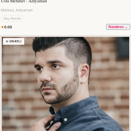
Usta Mehmet - Adıyaman
Merkez, Adıyaman
Saç Kesimi
0.00
Randevu →
✨ ONAYLI