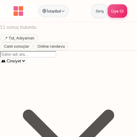
Anasayfa
/
Adiyaman
/
Tut
/
Spa Merkezi
İstanbul
Giriş
Üye Ol
Tut, Adiyaman Spa Merkezi
11 sonuç bulundu
📍 Tut, Adiyaman
Canlı sonuçlar
Online randevu