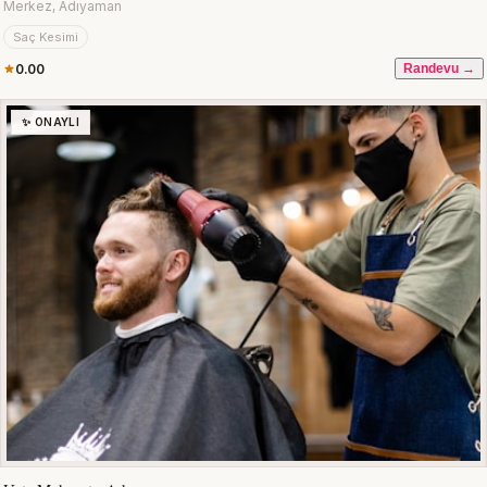
Merkez, Adıyaman
Saç Kesimi
0.00
Randevu →
✨ ONAYLI