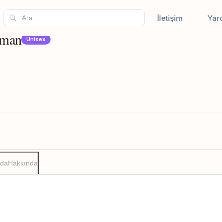
İletişim
Yar
aman
Unisex
zda
Hakkında