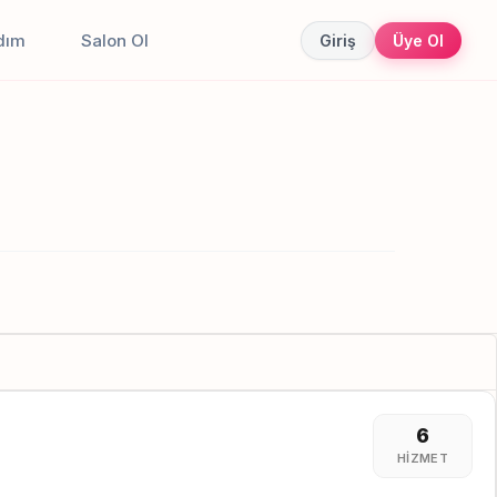
dım
Salon Ol
Giriş
Üye Ol
6
HIZMET