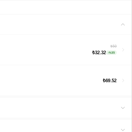
₺50
₺32.32
-%35
₺69.52