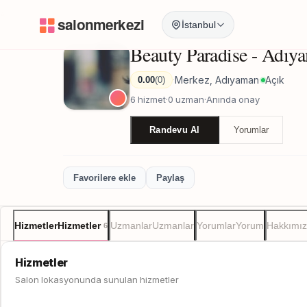
Anasayfa
/
Adıyaman
/
Beauty Paradise - Adıyaman
İstanbul
Beauty Paradise - Adıy
Merkez, Adıyaman
Açık
0.00
(0)
·
·
6 hizmet
·
0 uzman
·
Anında onay
Randevu Al
Yorumlar
Favorilere ekle
Paylaş
Hizmetler
Hizmetler
Uzmanlar
Uzmanlar
Yorumlar
Yorum
Hakkımı
6
Hizmetler
Salon lokasyonunda sunulan hizmetler