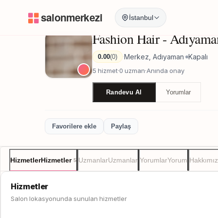
Anasayfa
/
Adıyaman
/
Fashion Hair - Adıyaman
İstanbul
Fashion Hair - Adıyama
Merkez, Adıyaman
Kapalı
0.00
(0)
·
·
5 hizmet
·
0 uzman
·
Anında onay
Randevu Al
Yorumlar
Favorilere ekle
Paylaş
Hizmetler
Hizmetler
Uzmanlar
Uzmanlar
Yorumlar
Yorum
Hakkımı
5
Hizmetler
Salon lokasyonunda sunulan hizmetler