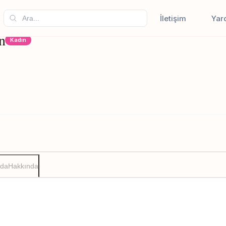
İletişim
Yar
n
Kadın
zda
Hakkında