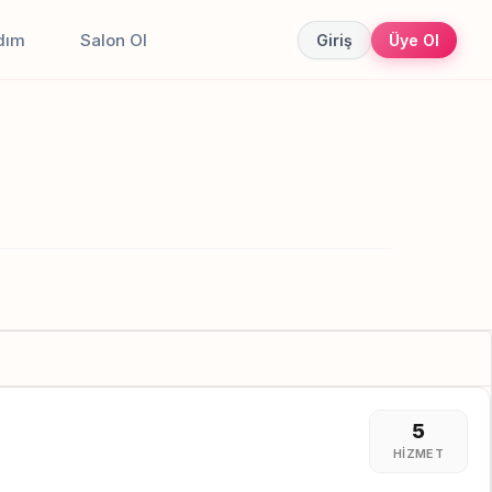
dım
Salon Ol
Giriş
Üye Ol
5
HIZMET