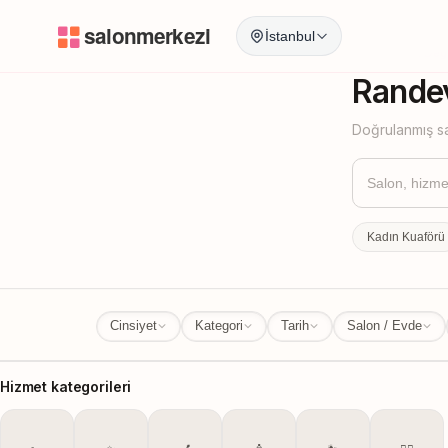
İstanbul
İstanbul
İl Değ
Randev
Doğrulanmış sa
Kadın Kuaförü
Cinsiyet
Kategori
Tarih
Salon / Evde
Hizmet kategorileri