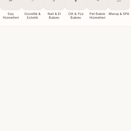
✂️
✨
💅
🧴
🐾
💆‍♀️
Saç
Güzellik &
Nail & El
Cilt & Yüz
Pet Bakım
Masaj & SPA
Hizmetleri
Estetik
Bakımı
Bakımı
Hizmetleri