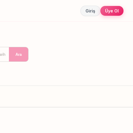
Giriş
Üye Ol
arih
Ara