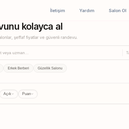
İletişim
Yardım
Salon Ol
iştir
unu kolayca al
lonlar, şeffaf fiyatlar ve güvenli randevu.
T
Erkek Berberi
Güzellik Salonu
Açık
Puan