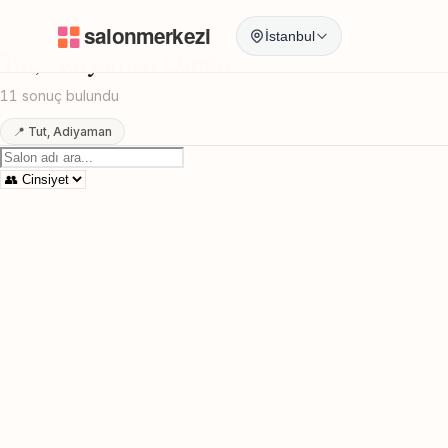
Anasayfa
/
Adiyaman
/
Tut
/
Ombre
İstanbul
Tut, Adiyaman Ombre
11 sonuç bulundu
📍 Tut, Adiyaman