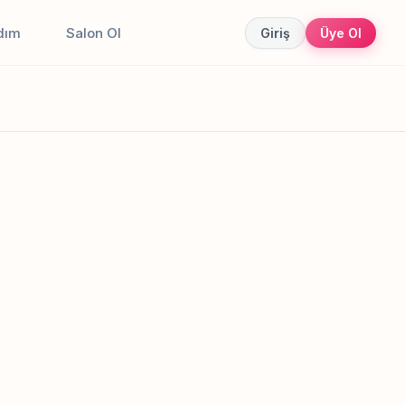
dım
Salon Ol
Giriş
Üye Ol
Canlı sonuçlar
Online randevu