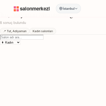
Anasayfa
/
Adiyaman
/
Tut
/
Microblading
İstanbul
Tut, Adiyaman Microblading
8 sonuç bulundu
📍 Tut, Adiyaman
Kadın salonları