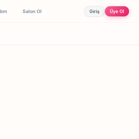
dım
Salon Ol
Giriş
Üye Ol
Canlı sonuçlar
Online randevu