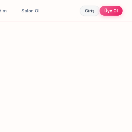
dım
Salon Ol
Giriş
Üye Ol
Canlı sonuçlar
Online randevu