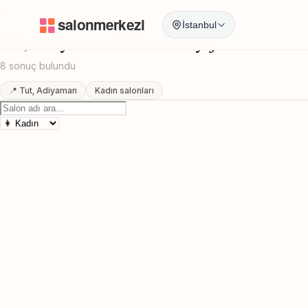
Anasayfa
/
Adiyaman
/
Tut
/
Kalici Makyaj
İstanbul
Tut, Adiyaman Kalici Makyaj
8 sonuç bulundu
📍 Tut, Adiyaman
Kadın salonları