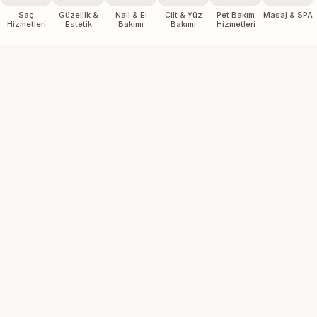
Saç
Güzellik &
Nail & El
Cilt & Yüz
Pet Bakım
Masaj & SPA
Hizmetleri
Estetik
Bakımı
Bakımı
Hizmetleri