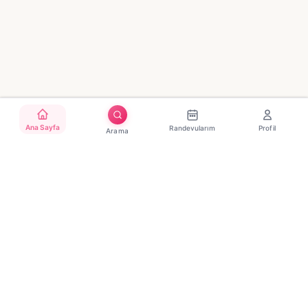
Ana Sayfa
Randevularım
Profil
Arama
Türkiye'nin güvenilir güzellik randevu platformu. Binlerce
salon, tek tıkla randevu.