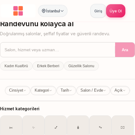
İstanbul
Giriş
Üye Ol
İstanbul
İl Değiştir
Randevunu kolayca al
Doğrulanmış salonlar, şeffaf fiyatlar ve güvenli randevu.
Ara
Kadın Kuaförü
Erkek Berberi
Güzellik Salonu
Cinsiyet
Kategori
Tarih
Salon / Evde
Açık
Hizmet kategorileri
✂️
✨
💅
🧴
🐾
💆‍♀️