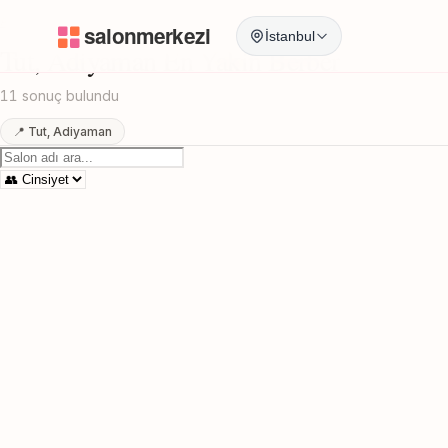
Anasayfa
/
Adiyaman
/
Tut
/
En Yakin Berber
İstanbul
Tut, Adiyaman En Yakin Berber
11 sonuç bulundu
📍 Tut, Adiyaman