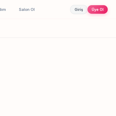
dım
Salon Ol
Giriş
Üye Ol
Canlı sonuçlar
Online randevu